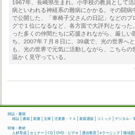
1967年、長崎県生まれ。小学校の教員として
病といわれる神経系の難病にかかる。その闘病
で公開した、「車椅子父さんの日記」などのブ
グで１位になるなど、各方面で大評判となった
った多くの仲間たちに応援されながら、厳しい
ち、2007年７月８日に、39歳で、光の世界へ
も、光の世界で元気に活動しながら、こちらの
温かく見守っている。
雑誌・書籍
雑誌
書籍
新書
文庫
児童書・ＹＡ
家庭通販
コミック
デジタル・
研修・教材
人材育成
セミナー
CD
DVD・ビデオ
通信教育
eラーニング
職域図