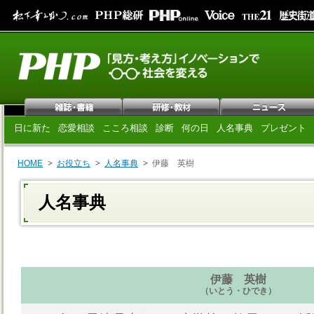
日に新た
恋愛相談
こころ相談
診断
何の日
人名事典
プレゼント
HOME
お役立ち
人名事典
伊藤 英樹
人名事典
伊藤 英樹
（いとう・ひでき）