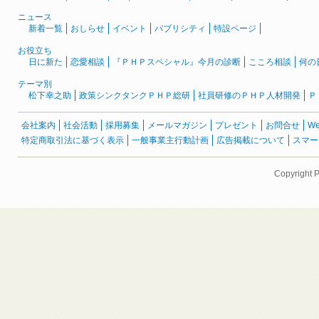
ニュース
新着一覧
おしらせ
イベント
パブリシティ
特設ページ
お役立ち
日に新た
恋愛相談
『ＰＨＰスペシャル』今月の診断
こころ相談
何の
テーマ別
松下幸之助
政策シンクタンクＰＨＰ総研
社員研修のＰＨＰ人材開発
Ｐ
会社案内
社会活動
採用募集
メールマガジン
プレゼント
お問合せ
W
特定商取引法に基づく表示
一般事業主行動計画
広告掲載について
スマー
Copyright 