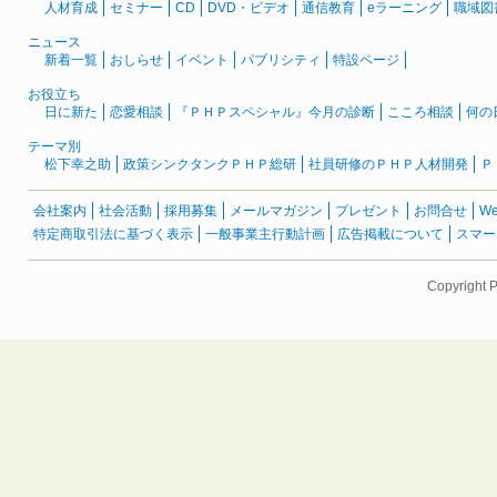
人材育成
セミナー
CD
DVD・ビデオ
通信教育
eラーニング
職域図
ニュース
新着一覧
おしらせ
イベント
パブリシティ
特設ページ
お役立ち
日に新た
恋愛相談
『ＰＨＰスペシャル』今月の診断
こころ相談
何の
テーマ別
松下幸之助
政策シンクタンクＰＨＰ総研
社員研修のＰＨＰ人材開発
Ｐ
会社案内
社会活動
採用募集
メールマガジン
プレゼント
お問合せ
W
特定商取引法に基づく表示
一般事業主行動計画
広告掲載について
スマー
Copyright 