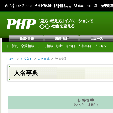
日に新た
恋愛相談
こころ相談
診断
何の日
人名事典
プレゼント
HOME
お役立ち
人名事典
伊藤春香
人名事典
伊藤春香
（いとう・はるか）