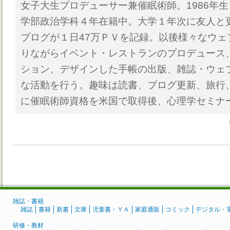
女子大生プロデューサー兼催眠術師。1986年
学部政治学科４年在籍中。大学１年次に友人と
ブログが１日47万ＰＶを記録。以後様々なウェ
りながらイベント・レストランのプロデュース
ション、デザインした手帳の出版、雑誌・ウェ
な活動を行う。趣味は読書、ブログ更新、旅行、
に催眠術師資格を米国で取得後、心理学セミナ
雑誌・書籍
雑誌
書籍
新書
文庫
児童書・ＹＡ
家庭通販
コミック
デジタル・
研修・教材