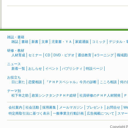
雑誌・書籍
雑誌
書籍
新書
文庫
児童書・ＹＡ
家庭通販
コミック
デジタル・
研修・教材
人材育成
セミナー
CD
DVD・ビデオ
通信教育
eラーニング
職域図
ニュース
新着一覧
おしらせ
イベント
パブリシティ
特設ページ
お役立ち
日に新た
恋愛相談
『ＰＨＰスペシャル』今月の診断
こころ相談
何の
テーマ別
松下幸之助
政策シンクタンクＰＨＰ総研
社員研修のＰＨＰ人材開発
Ｐ
会社案内
社会活動
採用募集
メールマガジン
プレゼント
お問合せ
W
特定商取引法に基づく表示
一般事業主行動計画
広告掲載について
スマー
Copyright 