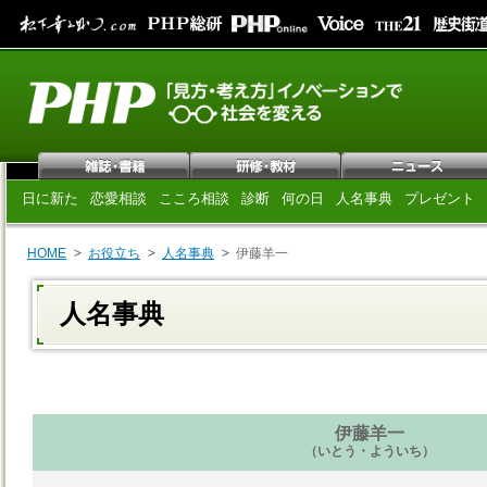
日に新た
恋愛相談
こころ相談
診断
何の日
人名事典
プレゼント
HOME
お役立ち
人名事典
伊藤羊一
人名事典
伊藤羊一
（いとう・よういち）