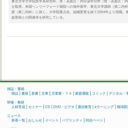
東北大学大学院医学系研究科、胃・高血圧・内分泌学分野（腎・高血圧・内分
を取得。米国ヘンリーフォード病院への海外留学、東北大学講師（第二内科）
授（第二内科）に就く。大学院重点化、組織変更を経て2004年より現職。
血菅病との関連等を研究している。
雑誌・書籍
雑誌
書籍
新書
文庫
児童書・ＹＡ
家庭通販
コミック
デジタル・
研修・教材
人材育成
セミナー
CD
DVD・ビデオ
通信教育
eラーニング
職域図
ニュース
新着一覧
おしらせ
イベント
パブリシティ
特設ページ