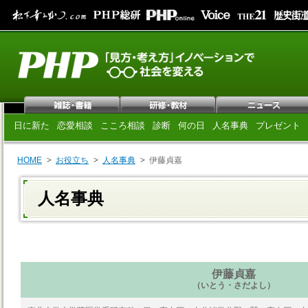
日に新た
恋愛相談
こころ相談
診断
何の日
人名事典
プレゼント
HOME
お役立ち
人名事典
伊藤貞嘉
人名事典
伊藤貞嘉
（いとう・さだよし）