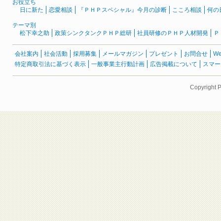
お役立ち
日に新た
恋愛相談
『ＰＨＰスペシャル』今月の診断
こころ相談
何の
テーマ別
松下幸之助
政策シンクタンクＰＨＰ総研
社員研修のＰＨＰ人材開発
Ｐ
会社案内
社会活動
採用募集
メールマガジン
プレゼント
お問合せ
W
特定商取引法に基づく表示
一般事業主行動計画
広告掲載について
スマー
Copyright 