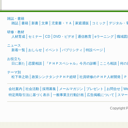
雑誌・書籍
雑誌
書籍
新書
文庫
児童書・ＹＡ
家庭通販
コミック
デジタル・
研修・教材
人材育成
セミナー
CD
DVD・ビデオ
通信教育
eラーニング
職域図
ニュース
新着一覧
おしらせ
イベント
パブリシティ
特設ページ
お役立ち
日に新た
恋愛相談
『ＰＨＰスペシャル』今月の診断
こころ相談
何の
テーマ別
松下幸之助
政策シンクタンクＰＨＰ総研
社員研修のＰＨＰ人材開発
Ｐ
会社案内
社会活動
採用募集
メールマガジン
プレゼント
お問合せ
W
特定商取引法に基づく表示
一般事業主行動計画
広告掲載について
スマー
Copyright 