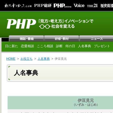
日に新た
恋愛相談
こころ相談
診断
何の日
人名事典
プレゼント
HOME
お役立ち
人名事典
伊豆見元
人名事典
伊豆見元
（いずみ・はじめ）