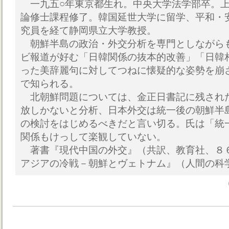
一九五○年東京都生れ。中央大学法学部卒。上
論修士課程修了。韓国延世大学に留学、平和・
究員を経て静岡県立大学教授。
朝鮮半島の政治・外交分析を専門としながら
ビ報道が好む「日韓関係の抜本的改善」「日韓
った美辞麗句に対してつねに懐疑的な姿勢を崩
で知られる。
北朝鮮問題については、金正日書記に残され
放しかないと分析、日本外交は統一後の朝鮮半
の検討をはじめるべきだと言い切る。氏は「統
関係もけっして楽観していない。
著書『現代中国の外交』（共訳、教育社、８
アジアの冷戦－朝鮮とヴェトナム』（人間の科