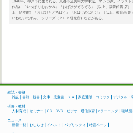
1946年、神戸市に生まれる。京都市立美術大学中退。マ ンガ家、イラス
作品に『やっぱ りおおかみ』『おばけがぞろぞろ』（以上、福音館書 店）
上、給本館）『お ばけとどろばう』『おばけのばむけ』（以上、教育画 劇
いねむいねずみ」 シリーズ（ＰＨＰ研究所）などがある。
雑誌・書籍
雑誌
書籍
新書
文庫
児童書・ＹＡ
家庭通販
コミック
デジタル・
研修・教材
人材育成
セミナー
CD
DVD・ビデオ
通信教育
eラーニング
職域図
ニュース
新着一覧
おしらせ
イベント
パブリシティ
特設ページ