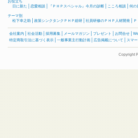
お役立ち
日に新た
恋愛相談
『ＰＨＰスペシャル』今月の診断
こころ相談
何の
テーマ別
松下幸之助
政策シンクタンクＰＨＰ総研
社員研修のＰＨＰ人材開発
Ｐ
会社案内
社会活動
採用募集
メールマガジン
プレゼント
お問合せ
W
特定商取引法に基づく表示
一般事業主行動計画
広告掲載について
スマー
Copyright 