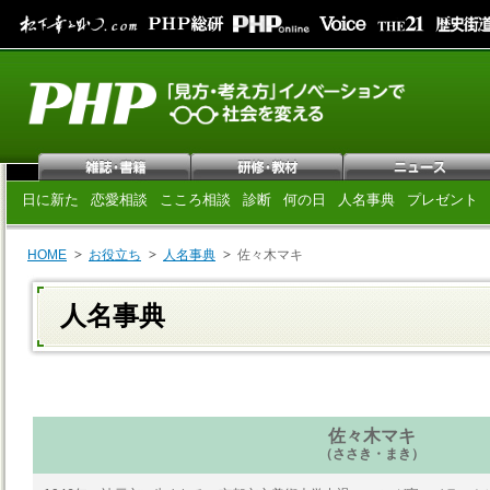
日に新た
恋愛相談
こころ相談
診断
何の日
人名事典
プレゼント
HOME
お役立ち
人名事典
佐々木マキ
人名事典
佐々木マキ
（ささき・まき）