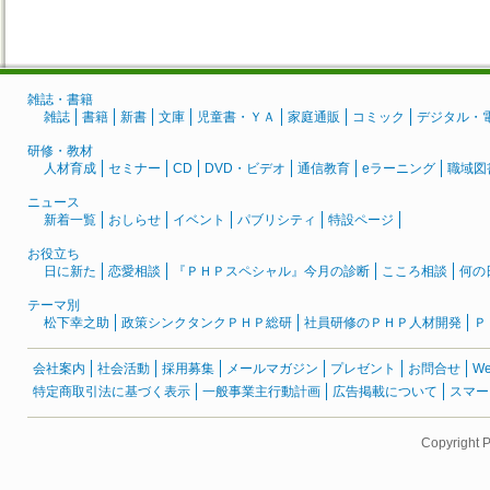
雑誌・書籍
雑誌
書籍
新書
文庫
児童書・ＹＡ
家庭通販
コミック
デジタル・
研修・教材
人材育成
セミナー
CD
DVD・ビデオ
通信教育
eラーニング
職域図
ニュース
新着一覧
おしらせ
イベント
パブリシティ
特設ページ
お役立ち
日に新た
恋愛相談
『ＰＨＰスペシャル』今月の診断
こころ相談
何の
テーマ別
松下幸之助
政策シンクタンクＰＨＰ総研
社員研修のＰＨＰ人材開発
Ｐ
会社案内
社会活動
採用募集
メールマガジン
プレゼント
お問合せ
W
特定商取引法に基づく表示
一般事業主行動計画
広告掲載について
スマー
Copyright 