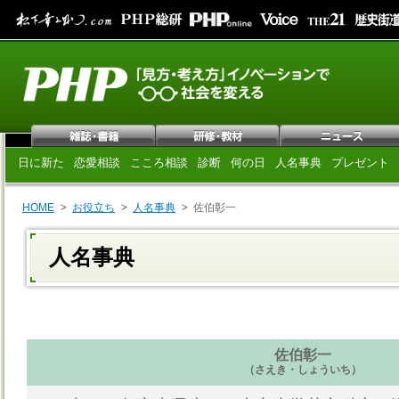
日に新た
恋愛相談
こころ相談
診断
何の日
人名事典
プレゼント
HOME
お役立ち
人名事典
佐伯彰一
人名事典
佐伯彰一
（さえき・しょういち）