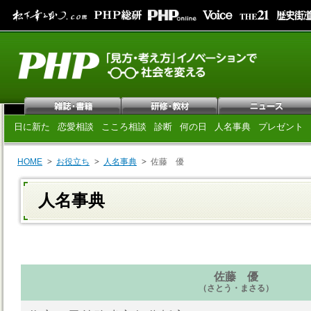
日に新た
恋愛相談
こころ相談
診断
何の日
人名事典
プレゼント
HOME
お役立ち
人名事典
佐藤 優
人名事典
佐藤 優
（さとう・まさる）