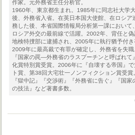
作家。元外務省主任分析官。
1960年、東京都生まれ。1985年に同志社大
後、外務省入省。在英日本国大使館、在ロシア
務した後、本省国際情報局分析第一課において
ロシア外交の最前線で活躍。2002年、背任と
地検特捜部に逮捕され、2005年に執行猶予付
2009年に最高裁で有罪が確定し、外務省を失職
『国家の罠―外務省のラスプーチンと呼ばれて』
化賞特別賞受賞。2006年に『自壊する帝国』
ト賞、第38回大宅壮一ノンフィクション賞受賞
『獄中記』『交渉術』『外務省に告ぐ』『国家
の技法』など著書多数。