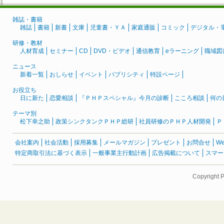
雑誌・書籍
雑誌
書籍
新書
文庫
児童書・ＹＡ
家庭通販
コミック
デジタル・
研修・教材
人材育成
セミナー
CD
DVD・ビデオ
通信教育
eラーニング
職域図
ニュース
新着一覧
おしらせ
イベント
パブリシティ
特設ページ
お役立ち
日に新た
恋愛相談
『ＰＨＰスペシャル』今月の診断
こころ相談
何の
テーマ別
松下幸之助
政策シンクタンクＰＨＰ総研
社員研修のＰＨＰ人材開発
Ｐ
会社案内
社会活動
採用募集
メールマガジン
プレゼント
お問合せ
W
特定商取引法に基づく表示
一般事業主行動計画
広告掲載について
スマー
Copyright 