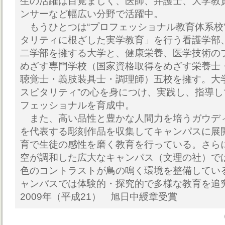
生の活躍は目覚ましく、医師、弁護士、大学教
ンサーなど幅広い分野で活躍中。
もうひとつは“プロフェッショナル教育体系校
タリティに根ざした実学教育」を行う看護学部
二学部を擁する大学と、健康栄養、医学技術の
めざす専門学校（国家資格取得をめざす栄養士
聴覚士・義肢装具士・調理師）五校を擁す。大
スピタリティ”の心を身につけ、実践し、指導
フェッショナルを育成中。
また、高い品性と豊かな人間力を培うガウデ
を代表する彫刻作品を収集してキャンパスに展
育で生徒の感性を磨く教育を行っている。さら
空が調和した広大なキャンパス（文理の社）で
色のコントラストが鳥の鳴く環境を整備してい
ャンパスでは体験的・探究的で多様な教育を追
2009年（平成21） 旭日中綬章受賞