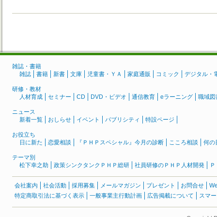
雑誌・書籍
雑誌
書籍
新書
文庫
児童書・ＹＡ
家庭通販
コミック
デジタル・
研修・教材
人材育成
セミナー
CD
DVD・ビデオ
通信教育
eラーニング
職域図
ニュース
新着一覧
おしらせ
イベント
パブリシティ
特設ページ
お役立ち
日に新た
恋愛相談
『ＰＨＰスペシャル』今月の診断
こころ相談
何の
テーマ別
松下幸之助
政策シンクタンクＰＨＰ総研
社員研修のＰＨＰ人材開発
Ｐ
会社案内
社会活動
採用募集
メールマガジン
プレゼント
お問合せ
W
特定商取引法に基づく表示
一般事業主行動計画
広告掲載について
スマー