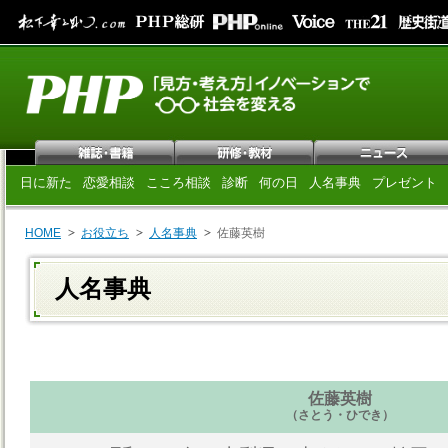
日に新た
恋愛相談
こころ相談
診断
何の日
人名事典
プレゼント
HOME
お役立ち
人名事典
佐藤英樹
人名事典
佐藤英樹
（さとう・ひでき）