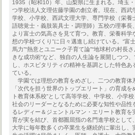
1935（昭和10）年、山梨県に生まれる。埼玉
つ学校法人文理佐藤学園の創立者。現在、西武
学校、小学校、西武文理大学、専門学校（栄養
語聴覚士・義肢装具士・調理師）五校の理事長
より富士の気高さを見て育つ。教育、栄養科学
想の学校づくり”に日々邁進し続けている。“富士
馬力”“熱意とユニーク子育て論”“地球村の村長さ
きな成功術”など、独自の人生論を展開しつつ
し、ホスピタリティの精神を基調とした特色あ
ている。
学園では理想の教育をめざし、二つの教育体
「次代を担う世界のトップエリート」の育成を
ト教育体系校”として高等学校、中学校、小学
社会のリーダーとなるために必要な知性や品性
るレディー＆ジェントルマン・エリート教育を
育が実を結び、首都圏屈指の名門進学校として
大学に毎年数多くの卒業生を継続的に輩出し、