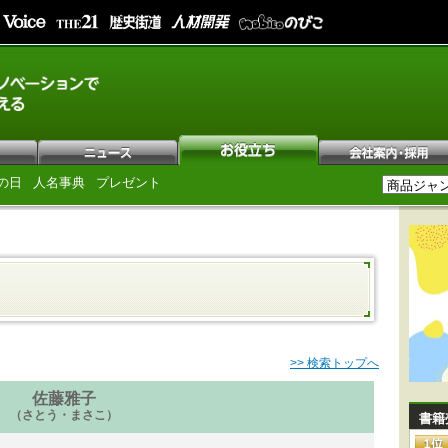
の日
人名事典
プレゼント
>> 検索トップへ
佐藤雅子
（さとう・まさこ）
書籍