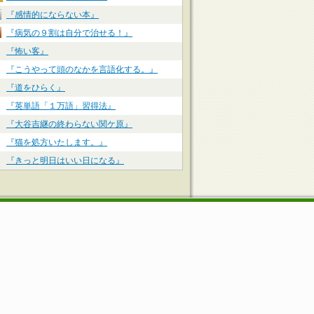
『感情的にならない本』
『病気の９割は自分で治せる！』
『怖い客』
『こうやって頭のなかを言語化する。』
『道をひらく』
『英単語「１万語」習得法』
『大谷吉継の終わらない関ケ原』
『猫を処方いたします。』
『きっと明日はいい日になる』