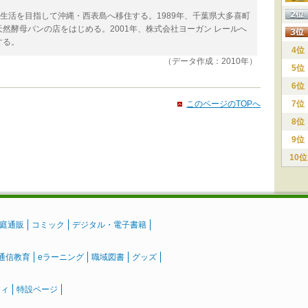
足の生活を目指して沖縄・西表島へ移住する。1989年、千葉県大多喜町
然酵母パンの店をはじめる。2001年、株式会社ヨーガン レールへ
する。
4位
（データ作成：2010年）
5位
6位
このページのTOPへ
7位
8位
9位
10位
庭通販
コミック
デジタル・電子書籍
通信教育
eラーニング
職域図書
グッズ
ティ
特設ページ