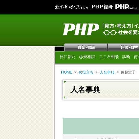
日に新た
恋愛相談
こころ相談
診断
何
HOME
お役立ち
人名事典
佐藤雅子
人名事典