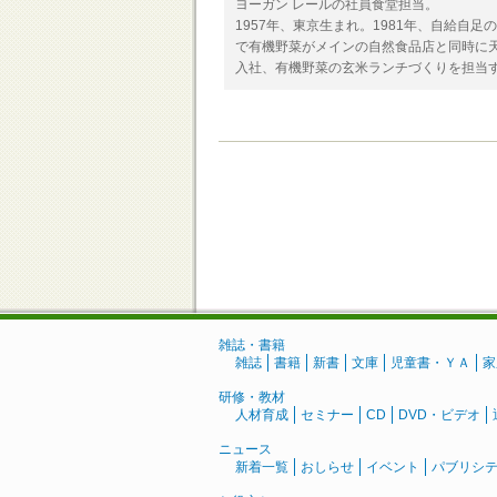
ヨーガン レールの社員食堂担当。
1957年、東京生まれ。1981年、自給自
で有機野菜がメインの自然食品店と同時に天
入社、有機野菜の玄米ランチづくりを担当
雑誌・書籍
雑誌
書籍
新書
文庫
児童書・ＹＡ
家
研修・教材
人材育成
セミナー
CD
DVD・ビデオ
ニュース
新着一覧
おしらせ
イベント
パブリシ