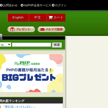
お問合わせ
myPHP会員サービス
ログイン
English
中文
カート
プレゼント
メルマガ登録
売れ筋ランキング
『夢幻花（むげんばな）』