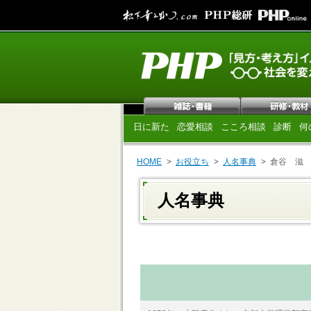
日に新た
恋愛相談
こころ相談
診断
何
HOME
お役立ち
人名事典
倉谷 滋
人名事典