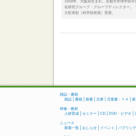
1958年、大阪府生まれ。京都大学理学部
化研究グループ・グループディレクター。「
大臣表彰（科学技術賞）受賞。
雑誌・書籍
雑誌
書籍
新書
文庫
児童書・ＹＡ
家
研修・教材
人材育成
セミナー
CD
DVD・ビデオ
ニュース
新着一覧
おしらせ
イベント
パブリシ