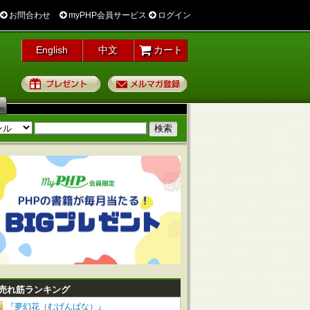
お問合わせ
myPHP会員サービス
ログイン
English
中文
カート
プレゼント
メルマガ登録
売れ筋ランキング
『夢幻花（むげんばな）』