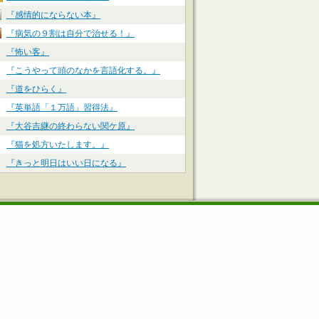
『感情的にならない本』
『病気の９割は自分で治せる！』
『怖い客』
『こうやって頭のなかを言語化する。』
『道をひらく』
『英単語「１万語」習得法』
『大谷吉継の終わらない関ケ原』
『猫を処方いたします。』
『きっと明日はいい日になる』