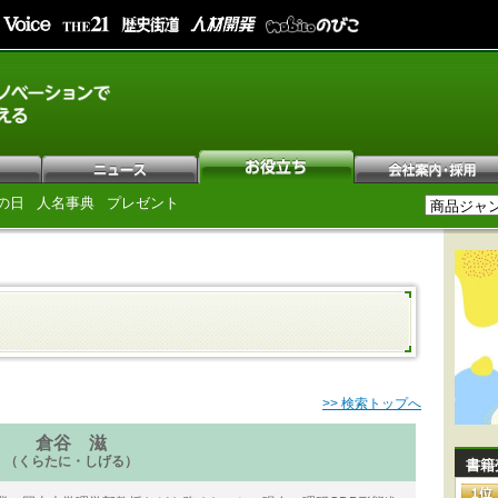
の日
人名事典
プレゼント
>> 検索トップへ
倉谷 滋
（くらたに・しげる）
書籍