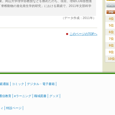
卒業。岡山大学理学部教授などを務めたのち、現在、理研CDB形態進
脊椎動物の進化発生学的研究」における業績で、2011年文部科学
（データ作成：2011年）
4位
5位
6位
このページのTOPへ
7位
8位
9位
10位
庭通販
コミック
デジタル・電子書籍
通信教育
eラーニング
職域図書
グッズ
ティ
特設ページ