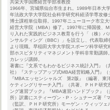
共栄大学国際経営学部准教授
1966年、宮城県仙台市生まれ。1989年日本大
年法政大学大学院社会科学研究科経済学専攻修士
博士課程単位取得。1997年ニューヨーク市立
経営大学院（MBA）修了。1997年に帰国後、
り入れた実践的ビジネス教育を行う「（株）バ
ンサルティング（BBC）」を設立し、代表取締役
より現職。早稲田大学大学院スポーツ科学研究
部ホスピタリティマネジメント学科非常勤講師
カレッジ講師。
著書に『文系でもわかるビジネス統計入門』（
社）『ステップアップ式MBA経営戦略入門』（
『MBAエッセンシャルズ 第2版』（編著、東
ケティングリサーチ入門』（共著、ＰＨＰ研究所
ング速習ブック』『MBA速習ハンドブック』（
所）訳書にスティーヴン・P・シュナーズ著『
（監訳、ＰＨＰ研究所）モーゲン・ウィッツェル