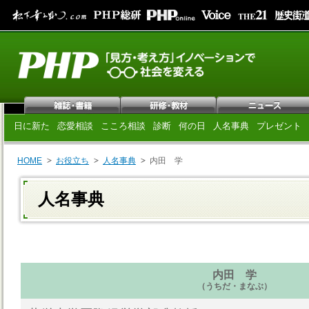
日に新た
恋愛相談
こころ相談
診断
何の日
人名事典
プレゼント
HOME
お役立ち
人名事典
内田 学
人名事典
内田 学
（うちだ・まなぶ）