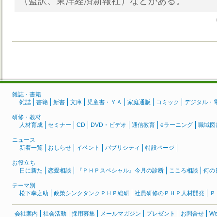
（監訳、東洋経済新報社）などがある。
雑誌・書籍
雑誌
書籍
新書
文庫
児童書・ＹＡ
家庭通販
コミック
デジタル・
研修・教材
人材育成
セミナー
CD
DVD・ビデオ
通信教育
eラーニング
職域図
ニュース
新着一覧
おしらせ
イベント
パブリシティ
特設ページ
お役立ち
日に新た
恋愛相談
『ＰＨＰスペシャル』今月の診断
こころ相談
何の
テーマ別
松下幸之助
政策シンクタンクＰＨＰ総研
社員研修のＰＨＰ人材開発
Ｐ
会社案内
社会活動
採用募集
メールマガジン
プレゼント
お問合せ
W