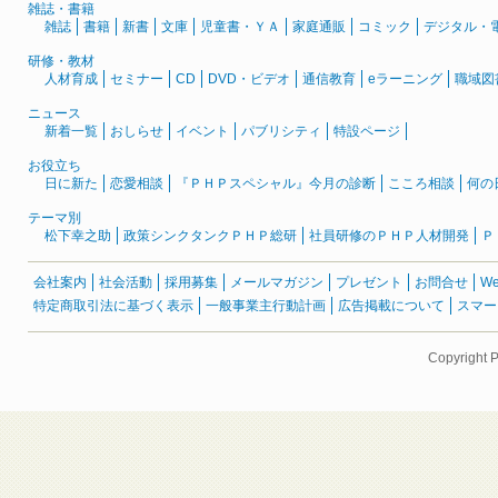
雑誌・書籍
雑誌
書籍
新書
文庫
児童書・ＹＡ
家庭通販
コミック
デジタル・
研修・教材
人材育成
セミナー
CD
DVD・ビデオ
通信教育
eラーニング
職域図
ニュース
新着一覧
おしらせ
イベント
パブリシティ
特設ページ
お役立ち
日に新た
恋愛相談
『ＰＨＰスペシャル』今月の診断
こころ相談
何の
テーマ別
松下幸之助
政策シンクタンクＰＨＰ総研
社員研修のＰＨＰ人材開発
Ｐ
会社案内
社会活動
採用募集
メールマガジン
プレゼント
お問合せ
W
特定商取引法に基づく表示
一般事業主行動計画
広告掲載について
スマー
Copyright 