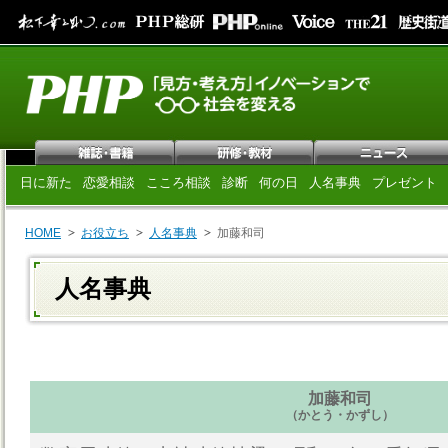
日に新た
恋愛相談
こころ相談
診断
何の日
人名事典
プレゼント
HOME
お役立ち
人名事典
加藤和司
人名事典
加藤和司
（かとう・かずし）