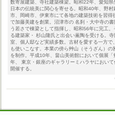
数寄屋建築、寺社建築棟梁。昭和22年、愛知県
日本の伝統美に関心を寄せる。昭和40年、野村
市、岡崎市、伊東市にて各地の建築技術を習得後
で加藤美建を創業。沼津市の 名刹・大中寺の書
う若さで棟梁として指揮し、昭和56年に完工。
る建築家・ 杉山隆氏と出会い薫陶を受ける。
室、個人邸など実績多数。古材を愛する一方で
も使いこなす。本業の傍ら艸山（そうざん）の
を制作。平成10年、畠山美術館において個展「
年、 東京・銀座のギャラリーミハラヤにおい
開催する。