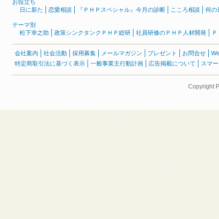
お役立ち
日に新た
恋愛相談
『ＰＨＰスペシャル』今月の診断
こころ相談
何の
テーマ別
松下幸之助
政策シンクタンクＰＨＰ総研
社員研修のＰＨＰ人材開発
Ｐ
会社案内
社会活動
採用募集
メールマガジン
プレゼント
お問合せ
W
特定商取引法に基づく表示
一般事業主行動計画
広告掲載について
スマー
Copyright 