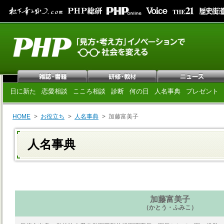
日に新た
恋愛相談
こころ相談
診断
何の日
人名事典
プレゼント
HOME
お役立ち
人名事典
加藤富美子
人名事典
加藤富美子
（かとう・ふみこ）