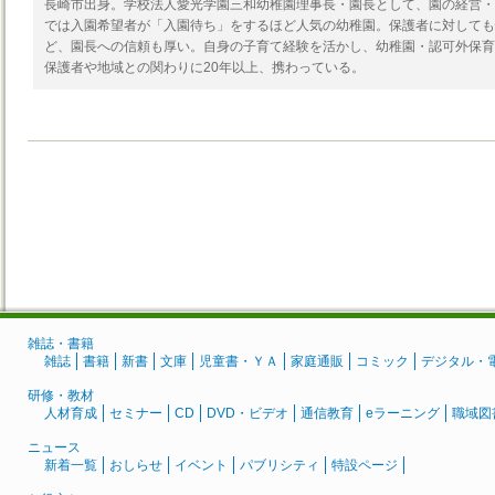
長崎市出身。学校法人愛光学園三和幼稚園理事長・園長として、園の経営・
では入園希望者が「入園待ち」をするほど人気の幼稚園。保護者に対しても
ど、園長への信頼も厚い。自身の子育て経験を活かし、幼稚園・認可外保育
保護者や地域との関わりに20年以上、携わっている。
雑誌・書籍
雑誌
書籍
新書
文庫
児童書・ＹＡ
家庭通販
コミック
デジタル・
研修・教材
人材育成
セミナー
CD
DVD・ビデオ
通信教育
eラーニング
職域図
ニュース
新着一覧
おしらせ
イベント
パブリシティ
特設ページ