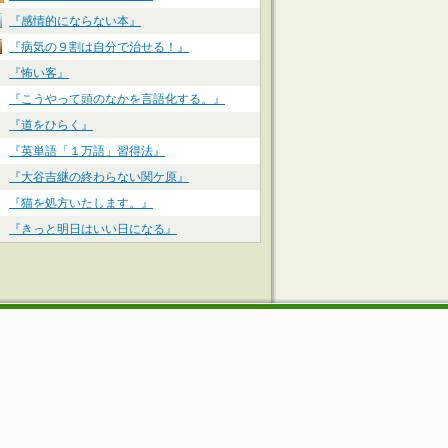
『感情的にならない本』
『病気の９割は自分で治せる！』
『怖い客』
『こうやって頭のなかを言語化する。』
『道をひらく』
『英単語「１万語」習得法』
『大谷吉継の終わらない関ケ原』
『猫を処方いたします。』
『きっと明日はいい日になる』