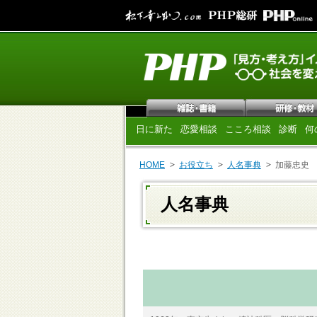
日に新た
恋愛相談
こころ相談
診断
何
HOME
お役立ち
人名事典
加藤忠史
人名事典