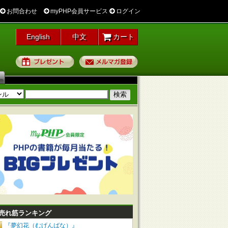
お問合わせ
myPHP会員サービス
ログイン
English
中文
カート
プレゼント
メルマガ登録
売れ筋ランキング
『夢幻花（むげんばな）』