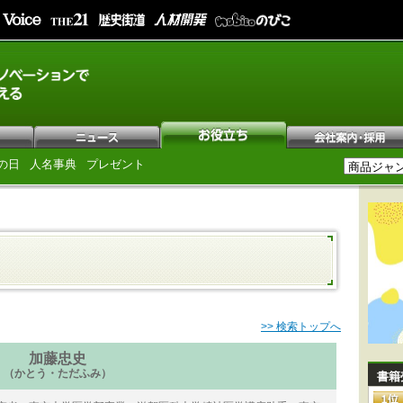
の日
人名事典
プレゼント
>> 検索トップへ
加藤忠史
（かとう・ただふみ）
書籍