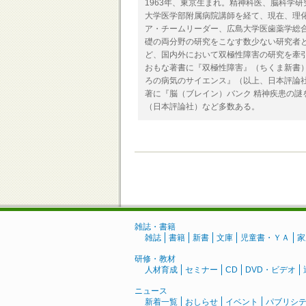
1963年、東京生まれ。精神科医、脳科学
大学医学部附属病院講師を経て、現在、理
ア・チームリーダー、広島大学医歯薬学総
礎の両分野の研究をこなす数少ない研究者
ど、国内外において双極性障害の研究を牽
おもな著書に『双極性障害』（ちくま新書
ろの病気のサイエンス』（以上、日本評論
著に『脳（ブレイン）バンク 精神疾患の
（日本評論社）など多数ある。
雑誌・書籍
雑誌
書籍
新書
文庫
児童書・ＹＡ
家
研修・教材
人材育成
セミナー
CD
DVD・ビデオ
ニュース
新着一覧
おしらせ
イベント
パブリシ