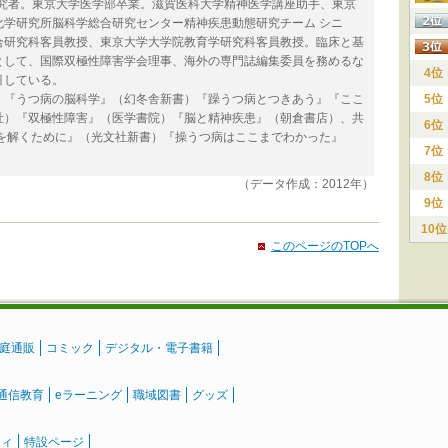
研究者。東京大学医学部卒業。滋賀医科大学精神医学講座助手、東京
化学研究所脳科学総合研究センター精神疾患動態研究チーム シニ
合研究科客員教授、東京大学大学院教育学研究科客員教授。臨床と基
として、国際双極性障害学会理事、海外の専門誌編集委員を務めるな
4位
引している。
）『うつ病の脳科学』（幻冬舎新書）『躁うつ病とつきあう』『ここ
5位
社）『双極性障害』（医学書院）『脳と精神疾患』（朝倉書店）、共
6位
謎を解くために』（光文社新書）『操うつ病はここまでわかった』
7位
8位
（データ作成：2012年）
9位
10位
このページのTOPへ
庭通販
コミック
デジタル・電子書籍
通信教育
eラーニング
職域図書
グッズ
ティ
特設ページ