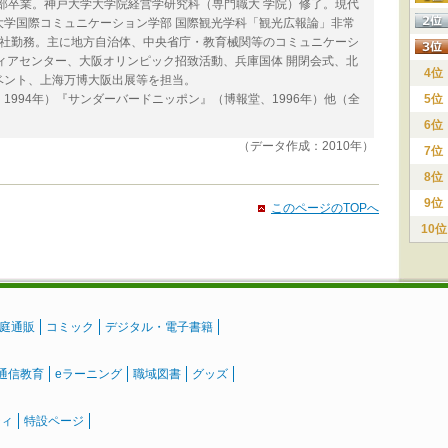
学部卒業。神戸大学大学院経営学研究科（専門職大 学院）修了。現代
大学国際コミュニケーション学部 国際観光学科「観光広報論」非常
西支社勤務。主に地方自治体、中央省庁・教育械関等のコミュニケーシ
ィアセンター、大阪オリンピック招致活動、兵庫国体 開閉会式、北
4位
ベント、上海万博大阪出展等を担当。
1994年）『サンダーバードニッポン』（博報堂、1996年）他（全
5位
6位
（データ作成：2010年）
7位
8位
9位
このページのTOPへ
10位
庭通販
コミック
デジタル・電子書籍
通信教育
eラーニング
職域図書
グッズ
ティ
特設ページ