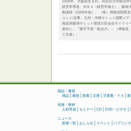
1956年、大阪府生まれ。同志社大学経済
経営学専攻。ＭＢＡ（経営学修士）。阪南
勤講師（2006年他）。 （株）博報堂関
ョン に従事。九州・沖縄サミット国際メデ
海道洞爺湖サミット環境大臣会合サイドイ
著作に、『勝手予測「観光力」』（博報堂、
て共著）。
雑誌・書籍
雑誌
書籍
新書
文庫
児童書・ＹＡ
家
研修・教材
人材育成
セミナー
CD
DVD・ビデオ
ニュース
新着一覧
おしらせ
イベント
パブリシ