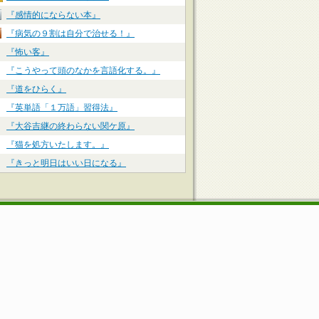
『感情的にならない本』
『病気の９割は自分で治せる！』
『怖い客』
『こうやって頭のなかを言語化する。』
『道をひらく』
『英単語「１万語」習得法』
『大谷吉継の終わらない関ケ原』
『猫を処方いたします。』
『きっと明日はいい日になる』