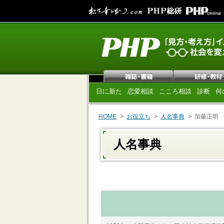
日に新た
恋愛相談
こころ相談
診断
何
HOME
お役立ち
人名事典
加藤正明
人名事典