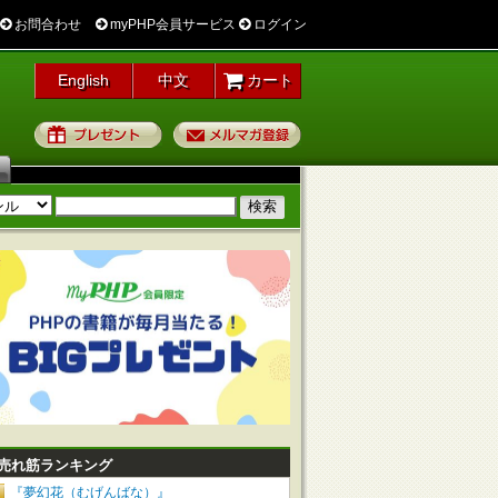
お問合わせ
myPHP会員サービス
ログイン
English
中文
カート
プレゼント
メルマガ登録
売れ筋ランキング
『夢幻花（むげんばな）』