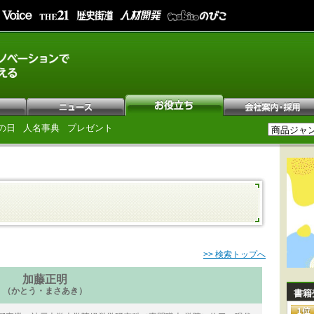
の日
人名事典
プレゼント
>> 検索トップへ
加藤正明
（かとう・まさあき）
書籍