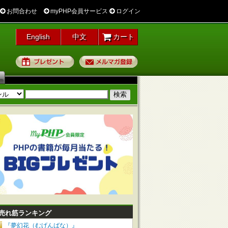
お問合わせ
myPHP会員サービス
ログイン
English
中文
カート
プレゼント
メルマガ登録
売れ筋ランキング
『夢幻花（むげんばな）』