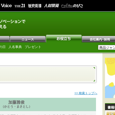
の日
人名事典
プレゼント
>> 検索トップへ
加藤雅俊
（かとう・まさとし）
書籍