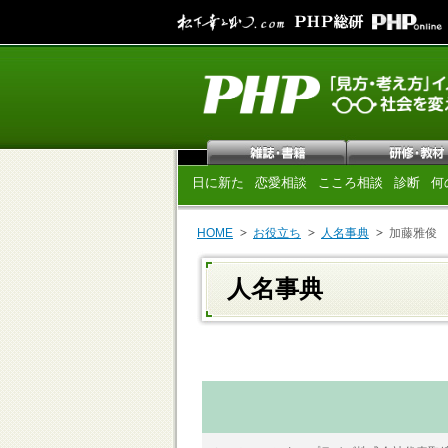
日に新た
恋愛相談
こころ相談
診断
何
HOME
お役立ち
人名事典
加藤雅俊
人名事典