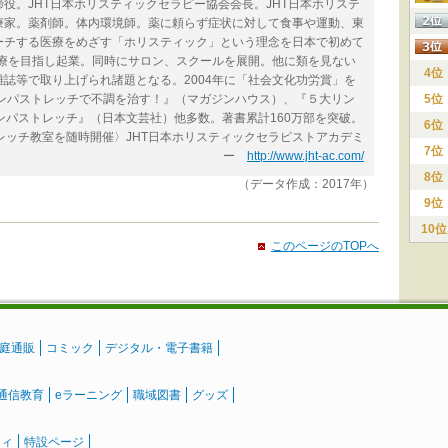
役。JHT日本ホリスティックセラピー協会会長。JHT日本ホリステ
療家。薬剤師。体内環境師。薬に頼らず症状に対して食事や運動、東
ーチする医療をめざす「ホリスティック」という理念を日本で初めて
医療を目指し起業。同時にサロン、スクールを展開。他に類を見ない
4位
誌等で取り上げられ諸題となる。2004年に「社会文化功労賞」を
リンパストレッチで不調を治す！』（マガジンハウス）、『５大リン
5位
ンパストレッチ』（日本文芸社）他多数。著書累計160万部を突破。
6位
レッチ教室を随時開催〉JHT日本ホリスティックセラピストアカデミ
7位
ー
http://www.jht-ac.com/
8位
（データ作成：2017年）
9位
10位
このページのTOPへ
庭通販
コミック
デジタル・電子書籍
通信教育
eラーニング
職域図書
グッズ
ティ
特設ページ