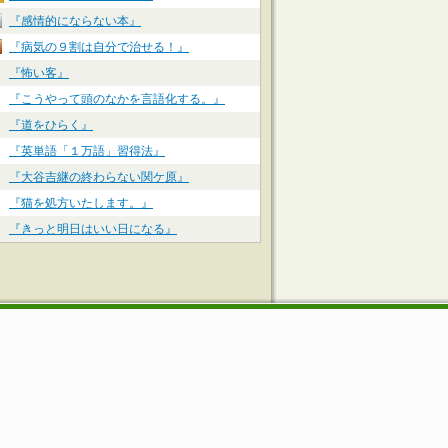
『感情的にならない本』
『病気の９割は自分で治せる！』
『怖い客』
『こうやって頭のなかを言語化する。』
『道をひらく』
『英単語「１万語」習得法』
『大谷吉継の終わらない関ケ原』
『猫を処方いたします。』
『きっと明日はいい日になる』