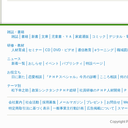
雑誌・書籍
雑誌
書籍
新書
文庫
児童書・ＹＡ
家庭通販
コミック
デジタル・
研修・教材
人材育成
セミナー
CD
DVD・ビデオ
通信教育
eラーニング
職域図
ニュース
新着一覧
おしらせ
イベント
パブリシティ
特設ページ
お役立ち
日に新た
恋愛相談
『ＰＨＰスペシャル』今月の診断
こころ相談
何の
テーマ別
松下幸之助
政策シンクタンクＰＨＰ総研
社員研修のＰＨＰ人材開発
Ｐ
会社案内
社会活動
採用募集
メールマガジン
プレゼント
お問合せ
W
特定商取引法に基づく表示
一般事業主行動計画
広告掲載について
スマー
Copyright 