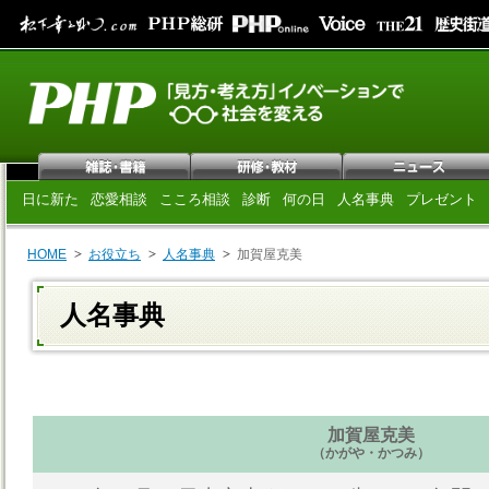
日に新た
恋愛相談
こころ相談
診断
何の日
人名事典
プレゼント
HOME
お役立ち
人名事典
加賀屋克美
人名事典
加賀屋克美
（かがや・かつみ）