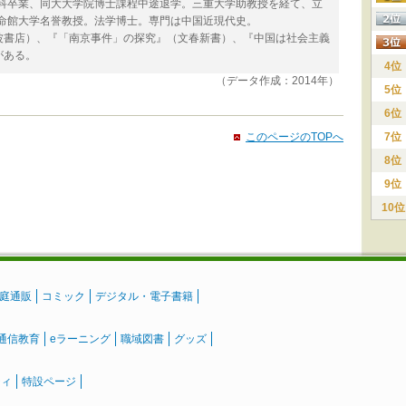
学科卒業、同大大学院博士課程中途退学。三重大学助教授を経て、立
立命館大学名誉教授。法学博士。専門は中国近現代史。
波書店）、『「南京事件」の探究』（文春新書）、『中国は社会主義
がある。
4位
（データ作成：2014年）
5位
6位
このページのTOPへ
7位
8位
9位
10位
庭通販
コミック
デジタル・電子書籍
通信教育
eラーニング
職域図書
グッズ
ティ
特設ページ