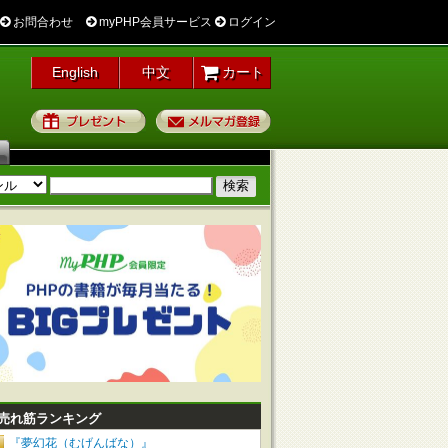
お問合わせ
myPHP会員サービス
ログイン
English
中文
カート
プレゼント
メルマガ登録
売れ筋ランキング
『夢幻花（むげんばな）』