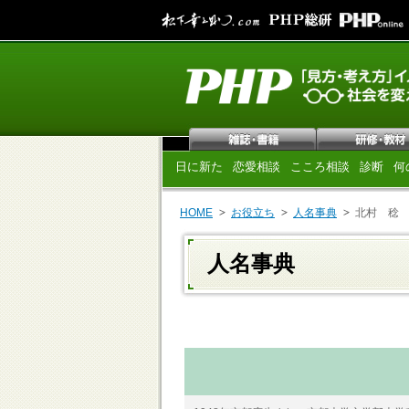
日に新た
恋愛相談
こころ相談
診断
何
HOME
お役立ち
人名事典
北村 稔
人名事典