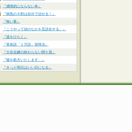
『感情的にならない本』
『病気の９割は自分で治せる！』
『怖い客』
『こうやって頭のなかを言語化する。』
『道をひらく』
『英単語「１万語」習得法』
『大谷吉継の終わらない関ケ原』
『猫を処方いたします。』
『きっと明日はいい日になる』