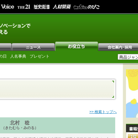
の日
人名事典
プレゼント
>> 検索トップへ
北村 稔
（きたむら・みのる）
書籍