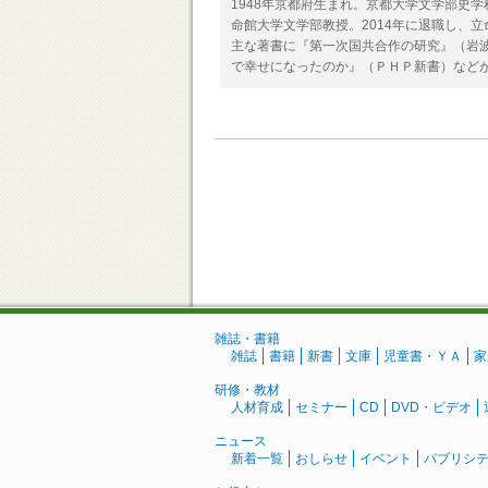
1948年京都府生まれ。京都大学文学部史
命館大学文学部教授。2014年に退職し、
主な著書に『第一次国共合作の研究』（岩
で幸せになったのか』（ＰＨＰ新書）など
雑誌・書籍
雑誌
書籍
新書
文庫
児童書・ＹＡ
家
研修・教材
人材育成
セミナー
CD
DVD・ビデオ
ニュース
新着一覧
おしらせ
イベント
パブリシ