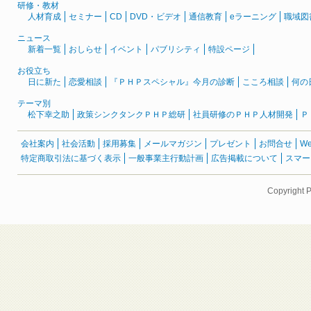
研修・教材
人材育成
セミナー
CD
DVD・ビデオ
通信教育
eラーニング
職域図
ニュース
新着一覧
おしらせ
イベント
パブリシティ
特設ページ
お役立ち
日に新た
恋愛相談
『ＰＨＰスペシャル』今月の診断
こころ相談
何の
テーマ別
松下幸之助
政策シンクタンクＰＨＰ総研
社員研修のＰＨＰ人材開発
Ｐ
会社案内
社会活動
採用募集
メールマガジン
プレゼント
お問合せ
W
特定商取引法に基づく表示
一般事業主行動計画
広告掲載について
スマー
Copyright 