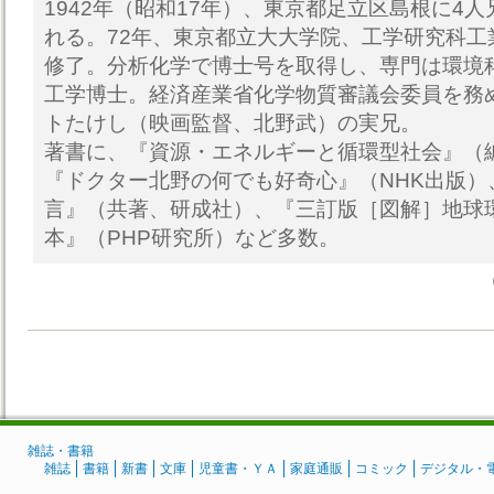
1942年（昭和17年）、東京都足立区島根に4
れる。72年、東京都立大大学院、工学研究科工
修了。分析化学で博士号を取得し、専門は環境
工学博士。経済産業省化学物質審議会委員を務
トたけし（映画監督、北野武）の実兄。
著書に、『資源・エネルギーと循環型社会』（
『ドクター北野の何でも好奇心』（NHK出版）
言』（共著、研成社）、『三訂版［図解］地球
本』（PHP研究所）など多数。
雑誌・書籍
雑誌
書籍
新書
文庫
児童書・ＹＡ
家庭通販
コミック
デジタル・