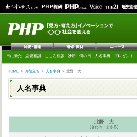
日に新た
恋愛相談
こころ相談
診断
何の日
人名事典
プレゼント
HOME
お役立ち
人名事典
北野 大
人名事典
北野 大
（きたの・まさる）