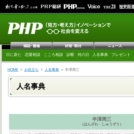
日に新た
恋愛相談
こころ相談
診断
何の日
人名事典
プレゼント
HOME
お役立ち
人名事典
半澤周三
人名事典
半澤周三
（はんざわ・しゅうぞう）