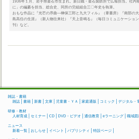
1936年１月、岩手県釜石市生まれ。新日鐵・釜石製鉄所で広報担当。社内
に」の編纂を担当、総合史、同所の労組組合三〇年史を執筆。
おもな作品に『光芒の序曲―榊保三郎と九大フィル』（葦書房）『南部の大
島高任の生涯』（新人物往来社）『天上音鳴る』（毎日コミュニケーション
刊）など。
雑誌・書籍
雑誌
書籍
新書
文庫
児童書・ＹＡ
家庭通販
コミック
デジタル・
研修・教材
人材育成
セミナー
CD
DVD・ビデオ
通信教育
eラーニング
職域図
ニュース
新着一覧
おしらせ
イベント
パブリシティ
特設ページ