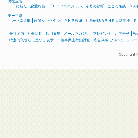
お役立ち
日に新た
恋愛相談
『ＰＨＰスペシャル』今月の診断
こころ相談
何の
テーマ別
松下幸之助
政策シンクタンクＰＨＰ総研
社員研修のＰＨＰ人材開発
Ｐ
会社案内
社会活動
採用募集
メールマガジン
プレゼント
お問合せ
W
特定商取引法に基づく表示
一般事業主行動計画
広告掲載について
スマー
Copyright 