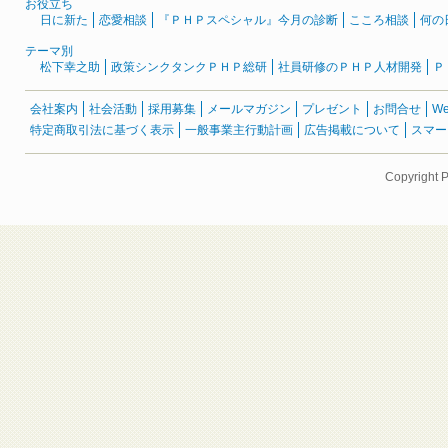
お役立ち
日に新た
恋愛相談
『ＰＨＰスペシャル』今月の診断
こころ相談
何の
テーマ別
松下幸之助
政策シンクタンクＰＨＰ総研
社員研修のＰＨＰ人材開発
Ｐ
会社案内
社会活動
採用募集
メールマガジン
プレゼント
お問合せ
W
特定商取引法に基づく表示
一般事業主行動計画
広告掲載について
スマー
Copyright 