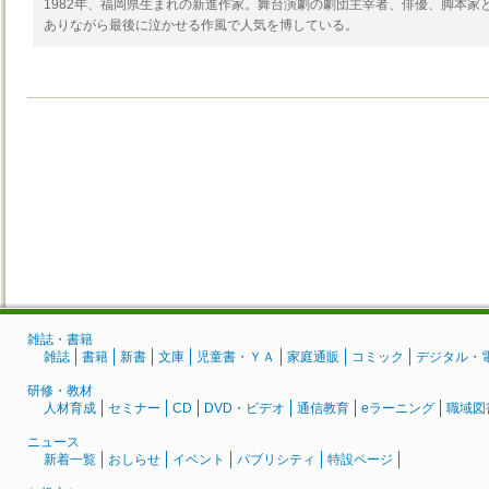
1982年、福岡県生まれの新進作家。舞台演劇の劇団主宰者、俳優、脚本家
ありながら最後に泣かせる作風で人気を博している。
雑誌・書籍
雑誌
書籍
新書
文庫
児童書・ＹＡ
家庭通販
コミック
デジタル・
研修・教材
人材育成
セミナー
CD
DVD・ビデオ
通信教育
eラーニング
職域図
ニュース
新着一覧
おしらせ
イベント
パブリシティ
特設ページ