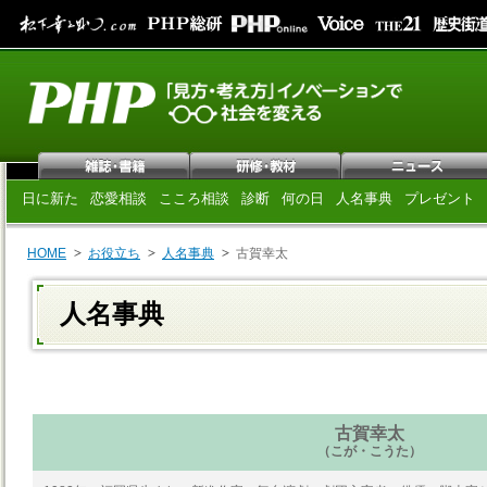
日に新た
恋愛相談
こころ相談
診断
何の日
人名事典
プレゼント
HOME
お役立ち
人名事典
古賀幸太
人名事典
古賀幸太
（こが・こうた）