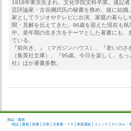
1918年東京生まれ。文化学院文科卒業。速記
芸評論家・古谷綱武氏の秘書を務め、後に結婚。
家としてラジオやテレビに出演、家庭の暮らし
聞・見解を伝えてきた。96歳を迎えた現在も執
中。老年期の生き方をテーマとした著書にも、
ている。
『前向き。』（マガジンハウス）、『老いのさ
（集英社文庫）、『95歳。今日を楽しく。もっ
社）ほか著書多数。
雑誌・書籍
雑誌
書籍
新書
文庫
児童書・ＹＡ
家庭通販
コミック
デジタル・