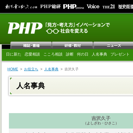
日に新た
恋愛相談
こころ相談
診断
何の日
人名事典
プレゼント
HOME
お役立ち
人名事典
吉沢久子
人名事典
吉沢久子
（よしざわ・ひさこ）