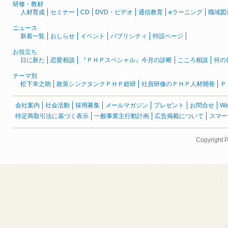
研修・教材
人材育成
セミナー
CD
DVD・ビデオ
通信教育
eラーニング
職域図
ニュース
新着一覧
おしらせ
イベント
パブリシティ
特設ページ
お役立ち
日に新た
恋愛相談
『ＰＨＰスペシャル』今月の診断
こころ相談
何の
テーマ別
松下幸之助
政策シンクタンクＰＨＰ総研
社員研修のＰＨＰ人材開発
Ｐ
会社案内
社会活動
採用募集
メールマガジン
プレゼント
お問合せ
W
特定商取引法に基づく表示
一般事業主行動計画
広告掲載について
スマー
Copyright 