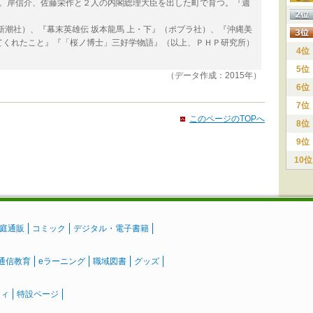
まれ。岸信介、佐藤栄作と２人の内閣総理大臣を出した町で育つ。『週
新潮社）、『幕末英雄伝 坂本龍馬 上・下』（ポプラ社）、『沖縄美
てくれたこと』『「桜ノ博士」三好学物語』（以上、ＰＨＰ研究所）
4位
5位
（データ作成：2015年）
6位
7位
このページのTOPへ
8位
9位
10位
庭通販
コミック
デジタル・電子書籍
通信教育
eラーニング
職域図書
グッズ
ティ
特設ページ