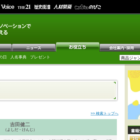
の日
人名事典
プレゼント
>> 検索トップへ
吉田健二
（よしだ・けんじ）
書籍