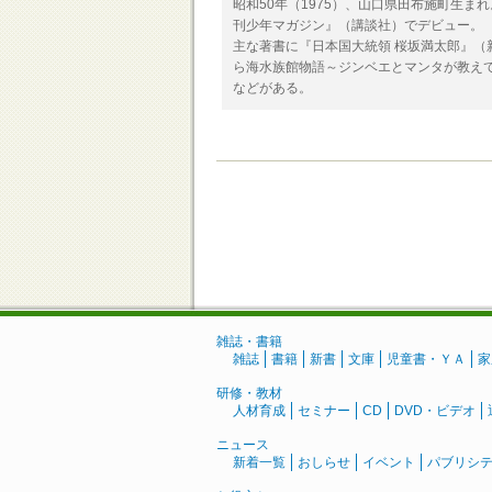
昭和50年（1975）、山口県田布施町生
刊少年マガジン』（講談社）でデビュー。
主な著書に『日本国大統領 桜坂満太郎』（
ら海水族館物語～ジンベエとマンタが教え
などがある。
雑誌・書籍
雑誌
書籍
新書
文庫
児童書・ＹＡ
家
研修・教材
人材育成
セミナー
CD
DVD・ビデオ
ニュース
新着一覧
おしらせ
イベント
パブリシ