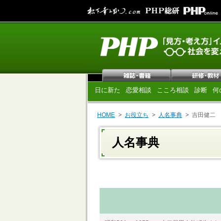
日に新た
恋愛相談
こころ相談
診断
何
HOME
お役立ち
人名事典
吉田健二
人名事典