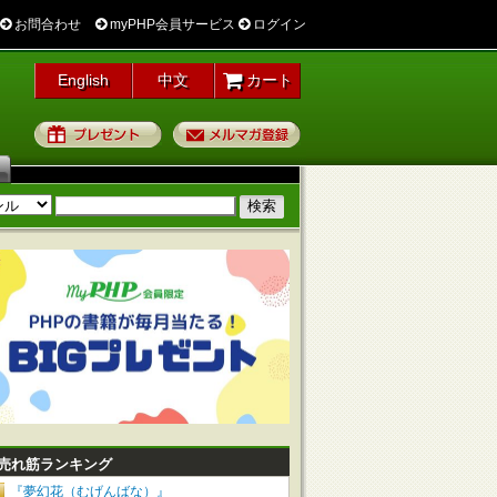
お問合わせ
myPHP会員サービス
ログイン
English
中文
カート
プレゼント
メルマガ登録
売れ筋ランキング
『夢幻花（むげんばな）』