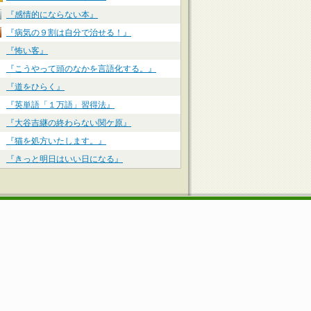
『感情的にならない本』
『病気の９割は自分で治せる！』
『怖い客』
『こうやって頭のなかを言語化する。』
『道をひらく』
『英単語「１万語」習得法』
『大谷吉継の終わらない関ケ原』
『猫を処方いたします。』
『きっと明日はいい日になる』