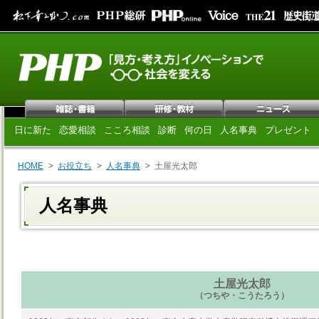
日に新た
恋愛相談
こころ相談
診断
何の日
人名事典
プレゼント
HOME
お役立ち
人名事典
土屋光太郎
人名事典
土屋光太郎
（つちや・こうたろう）