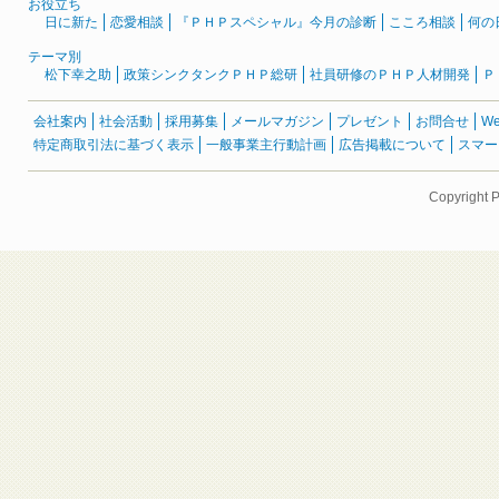
お役立ち
日に新た
恋愛相談
『ＰＨＰスペシャル』今月の診断
こころ相談
何の
テーマ別
松下幸之助
政策シンクタンクＰＨＰ総研
社員研修のＰＨＰ人材開発
Ｐ
会社案内
社会活動
採用募集
メールマガジン
プレゼント
お問合せ
W
特定商取引法に基づく表示
一般事業主行動計画
広告掲載について
スマー
Copyright 