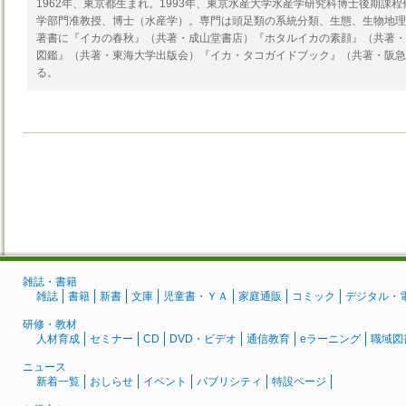
1962年、東京都生まれ。1993年、東京水産大学水産学研究科博士後期課
学部門准教授、博士（水産学）。専門は頭足類の系統分類、生態、生物地理
著書に『イカの春秋』（共著・成山堂書店）『ホタルイカの素顔』（共著・
図鑑』（共著・東海大学出版会）『イカ・タコガイドブック』（共著・阪急
る。
雑誌・書籍
雑誌
書籍
新書
文庫
児童書・ＹＡ
家庭通販
コミック
デジタル・
研修・教材
人材育成
セミナー
CD
DVD・ビデオ
通信教育
eラーニング
職域図
ニュース
新着一覧
おしらせ
イベント
パブリシティ
特設ページ