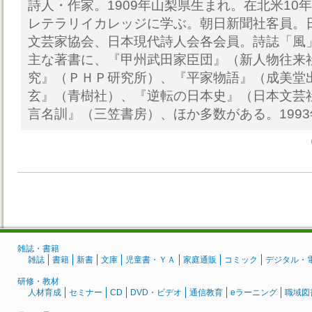
詩人・作家。1909年山梨県生まれ。在北米10
レテラリイカレッジに学ぶ。朝日新聞社客員。
文芸家協会、日本現代詩人会各会員。詩誌「風」
主な著書に、『甲州武田家臣団』（新人物往来
究』（ＰＨＰ研究所）、『平家物語』（成美堂
玄』（青樹社）、『逆転の日本史』（日本文芸
言名訓』（三笠書房）、ほか多数がある。199
雑誌・書籍
雑誌
書籍
新書
文庫
児童書・ＹＡ
家庭通販
コミック
デジタル・
研修・教材
人材育成
セミナー
CD
DVD・ビデオ
通信教育
eラーニング
職域図