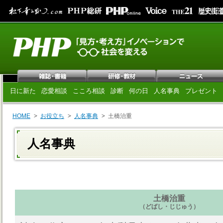
日に新た
恋愛相談
こころ相談
診断
何の日
人名事典
プレゼント
HOME
お役立ち
人名事典
土橋治重
人名事典
土橋治重
（どばし・じじゅう）