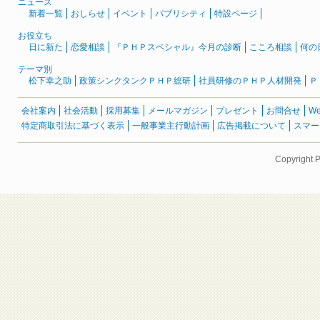
ニュース
新着一覧
おしらせ
イベント
パブリシティ
特設ページ
お役立ち
日に新た
恋愛相談
『ＰＨＰスペシャル』今月の診断
こころ相談
何の
テーマ別
松下幸之助
政策シンクタンクＰＨＰ総研
社員研修のＰＨＰ人材開発
Ｐ
会社案内
社会活動
採用募集
メールマガジン
プレゼント
お問合せ
W
特定商取引法に基づく表示
一般事業主行動計画
広告掲載について
スマー
Copyright 