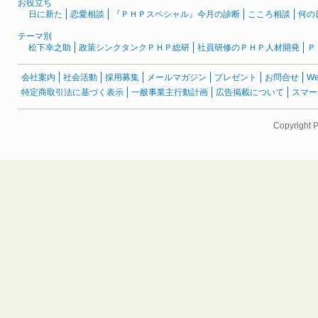
お役立ち
日に新た
恋愛相談
『ＰＨＰスペシャル』今月の診断
こころ相談
何の
テーマ別
松下幸之助
政策シンクタンクＰＨＰ総研
社員研修のＰＨＰ人材開発
Ｐ
会社案内
社会活動
採用募集
メールマガジン
プレゼント
お問合せ
W
特定商取引法に基づく表示
一般事業主行動計画
広告掲載について
スマー
Copyright 