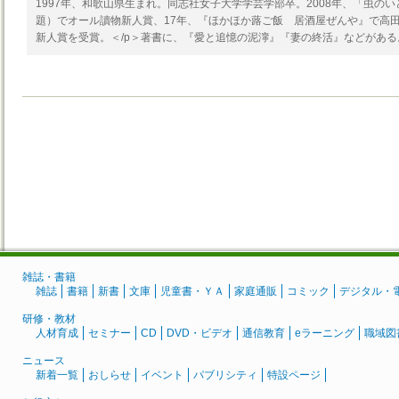
1997年、和歌山県生まれ。同志社女子大学学芸学部卒。2008年、「虫の
題）でオール讀物新人賞、17年、『ほかほか蕗ご飯 居酒屋ぜんや』で高
新人賞を受賞。＜/p＞著書に、『愛と追憶の泥濘』『妻の終活』などがある
雑誌・書籍
雑誌
書籍
新書
文庫
児童書・ＹＡ
家庭通販
コミック
デジタル・
研修・教材
人材育成
セミナー
CD
DVD・ビデオ
通信教育
eラーニング
職域図
ニュース
新着一覧
おしらせ
イベント
パブリシティ
特設ページ