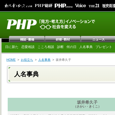
日に新た
恋愛相談
こころ相談
診断
何の日
人名事典
プレゼント
HOME
お役立ち
人名事典
坂井希久子
人名事典
坂井希久子
（さかい・きくこ）