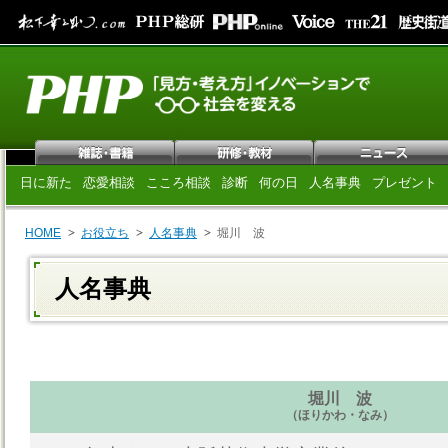
日に新た
恋愛相談
こころ相談
診断
何の日
人名事典
プレゼント
HOME
お役立ち
人名事典
堀川 波
人名事典
堀川 波
（ほりかわ・なみ）