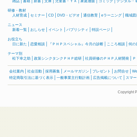
雑誌
書籍
新書
文庫
児童書・ＹＡ
家庭通販
コミック
デジタル・
研修・教材
人材育成
セミナー
CD
DVD・ビデオ
通信教育
eラーニング
職域図
ニュース
新着一覧
おしらせ
イベント
パブリシティ
特設ページ
お役立ち
日に新た
恋愛相談
『ＰＨＰスペシャル』今月の診断
こころ相談
何の
テーマ別
松下幸之助
政策シンクタンクＰＨＰ総研
社員研修のＰＨＰ人材開発
Ｐ
会社案内
社会活動
採用募集
メールマガジン
プレゼント
お問合せ
W
特定商取引法に基づく表示
一般事業主行動計画
広告掲載について
スマー
Copyright 