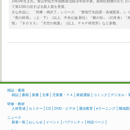
1963年生まれ。青山学院大学国際政治経済学部卒業。新聞社勤務のかた わら
て第13回小説すばる新人賞を受賞。
主な作品に、「刑事・鳴沢了」シリーズ、「警視庁失踪課・高城賢吾」シ 
『夜の終焉』（上・下）（以上、中央公論 新社）『棘の街』（幻冬舎）『
恨』『ＢＯＳＳ』『天空の祝宴』（以上、ＰＨＰ研究所）など多数。
雑誌・書籍
雑誌
書籍
新書
文庫
児童書・ＹＡ
家庭通販
コミック
デジタル・
研修・教材
人材育成
セミナー
CD
DVD・ビデオ
通信教育
eラーニング
職域図
ニュース
新着一覧
おしらせ
イベント
パブリシティ
特設ページ