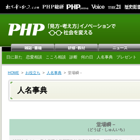
日に新た
恋愛相談
こころ相談
診断
何の日
人名事典
プレゼント
HOME
お役立ち
人名事典
堂場瞬－
人名事典
堂場瞬－
（どうば・しゅんいち）