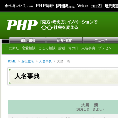
日に新た
恋愛相談
こころ相談
診断
何の日
人名事典
プレゼント
HOME
お役立ち
人名事典
大島 清
人名事典
大島 清
（おおしま きよし）