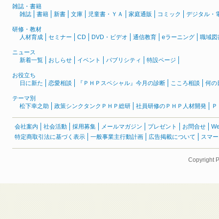
雑誌・書籍
雑誌
書籍
新書
文庫
児童書・ＹＡ
家庭通販
コミック
デジタル・
研修・教材
人材育成
セミナー
CD
DVD・ビデオ
通信教育
eラーニング
職域図
ニュース
新着一覧
おしらせ
イベント
パブリシティ
特設ページ
お役立ち
日に新た
恋愛相談
『ＰＨＰスペシャル』今月の診断
こころ相談
何の
テーマ別
松下幸之助
政策シンクタンクＰＨＰ総研
社員研修のＰＨＰ人材開発
Ｐ
会社案内
社会活動
採用募集
メールマガジン
プレゼント
お問合せ
W
特定商取引法に基づく表示
一般事業主行動計画
広告掲載について
スマー
Copyright 