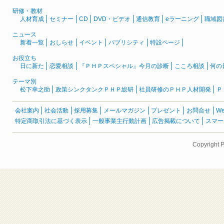
研修・教材
人材育成
セミナー
CD
DVD・ビデオ
通信教育
eラーニング
職域図
ニュース
新着一覧
おしらせ
イベント
パブリシティ
特設ページ
お役立ち
日に新た
恋愛相談
『ＰＨＰスペシャル』今月の診断
こころ相談
何の
テーマ別
松下幸之助
政策シンクタンクＰＨＰ総研
社員研修のＰＨＰ人材開発
Ｐ
会社案内
社会活動
採用募集
メールマガジン
プレゼント
お問合せ
W
特定商取引法に基づく表示
一般事業主行動計画
広告掲載について
スマー
Copyright 