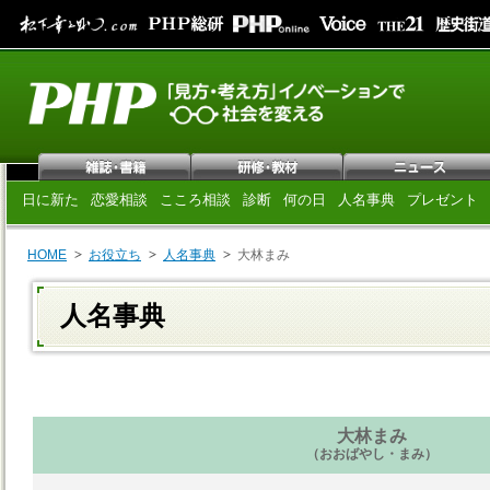
日に新た
恋愛相談
こころ相談
診断
何の日
人名事典
プレゼント
HOME
お役立ち
人名事典
大林まみ
人名事典
大林まみ
（おおばやし・まみ）