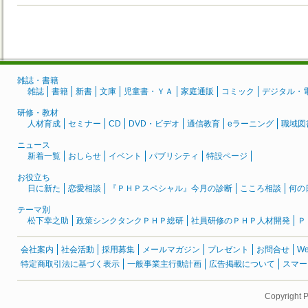
雑誌・書籍
雑誌
書籍
新書
文庫
児童書・ＹＡ
家庭通販
コミック
デジタル・
研修・教材
人材育成
セミナー
CD
DVD・ビデオ
通信教育
eラーニング
職域図
ニュース
新着一覧
おしらせ
イベント
パブリシティ
特設ページ
お役立ち
日に新た
恋愛相談
『ＰＨＰスペシャル』今月の診断
こころ相談
何の
テーマ別
松下幸之助
政策シンクタンクＰＨＰ総研
社員研修のＰＨＰ人材開発
Ｐ
会社案内
社会活動
採用募集
メールマガジン
プレゼント
お問合せ
W
特定商取引法に基づく表示
一般事業主行動計画
広告掲載について
スマー
Copyright 