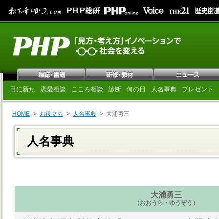
日に新た
恋愛相談
こころ相談
診断
何の日
人名事典
プレゼント
HOME
お役立ち
人名事典
大浦勇三
人名事典
大浦勇三
（おおうら・ゆうぞう）