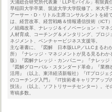
大浦総合研究所代表兼「LLPモバイル」有限責
早稲田大学卒業、筑波大学大学院修了。米大手
アーサー・D・リトル主席コンサルタントを経
は、経営改革、経営戦略＆情報通信技術（ICT
／組織改革、ナレッジ＆イノベーション・マネ
人材育成、コーチング＆メンタリング、プロジ
ネジメント、ベンチャービジネス支援等。
主な著書に、『図解 日本版LLP／LLCまるわ
所）『ナレッジ・マネジメントが見る見るわか
版）『図解ナレッジ・カンパニー』『ナレッジ
『図解グローバル・スタンダード革命』『業務
活用』（以上、東洋経済新報社）『ITプロジェ
のコーチング入門』『IT技術者キャリアアップ
技法』（以上、ソフトリサーチセンター）。そ
寄稿多数。