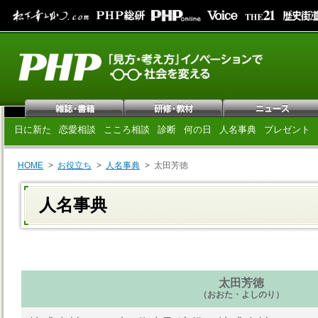
日に新た
恋愛相談
こころ相談
診断
何の日
人名事典
プレゼント
HOME
お役立ち
人名事典
太田芳徳
人名事典
太田芳徳
（おおた・よしのり）