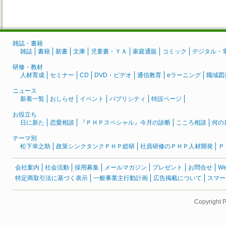
雑誌・書籍
雑誌
書籍
新書
文庫
児童書・ＹＡ
家庭通販
コミック
デジタル・
研修・教材
人材育成
セミナー
CD
DVD・ビデオ
通信教育
eラーニング
職域図
ニュース
新着一覧
おしらせ
イベント
パブリシティ
特設ページ
お役立ち
日に新た
恋愛相談
『ＰＨＰスペシャル』今月の診断
こころ相談
何の
テーマ別
松下幸之助
政策シンクタンクＰＨＰ総研
社員研修のＰＨＰ人材開発
Ｐ
会社案内
社会活動
採用募集
メールマガジン
プレゼント
お問合せ
W
特定商取引法に基づく表示
一般事業主行動計画
広告掲載について
スマー
Copyright 