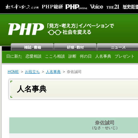
日に新た
恋愛相談
こころ相談
診断
何の日
人名事典
プレゼント
HOME
お役立ち
人名事典
奈佐誠司
人名事典
奈佐誠司
（なさ・せいじ）