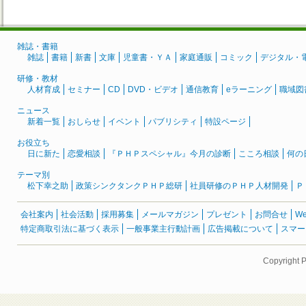
雑誌・書籍
雑誌
書籍
新書
文庫
児童書・ＹＡ
家庭通販
コミック
デジタル・
研修・教材
人材育成
セミナー
CD
DVD・ビデオ
通信教育
eラーニング
職域図
ニュース
新着一覧
おしらせ
イベント
パブリシティ
特設ページ
お役立ち
日に新た
恋愛相談
『ＰＨＰスペシャル』今月の診断
こころ相談
何の
テーマ別
松下幸之助
政策シンクタンクＰＨＰ総研
社員研修のＰＨＰ人材開発
Ｐ
会社案内
社会活動
採用募集
メールマガジン
プレゼント
お問合せ
W
特定商取引法に基づく表示
一般事業主行動計画
広告掲載について
スマー
Copyright 