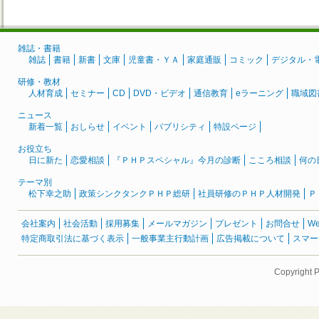
雑誌・書籍
雑誌
書籍
新書
文庫
児童書・ＹＡ
家庭通販
コミック
デジタル・
研修・教材
人材育成
セミナー
CD
DVD・ビデオ
通信教育
eラーニング
職域図
ニュース
新着一覧
おしらせ
イベント
パブリシティ
特設ページ
お役立ち
日に新た
恋愛相談
『ＰＨＰスペシャル』今月の診断
こころ相談
何の
テーマ別
松下幸之助
政策シンクタンクＰＨＰ総研
社員研修のＰＨＰ人材開発
Ｐ
会社案内
社会活動
採用募集
メールマガジン
プレゼント
お問合せ
W
特定商取引法に基づく表示
一般事業主行動計画
広告掲載について
スマー
Copyright 