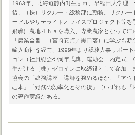
1963年、北海道静内町生まれ。早稲田大学理
後、（株）リクルート総務部に勤務。リクルー
ーアルやサテライトオフィスプロジェクト等を手
飛騨に農地４ｈａを購入、専業農家となって江
「農業全書」（宮崎安貞／黒田藩）に学ぶも断
輸入商社を経て、1999年より総務人事サポー
ョン（社員総会や周年式典、運動会、内定式、
手がける（株）ゼロインに取締役として参加。
協会の「総務講座」講師を務めるほか、『アウ
む本』『総務の効率化とその後』（いずれも『
の著作実績がある。