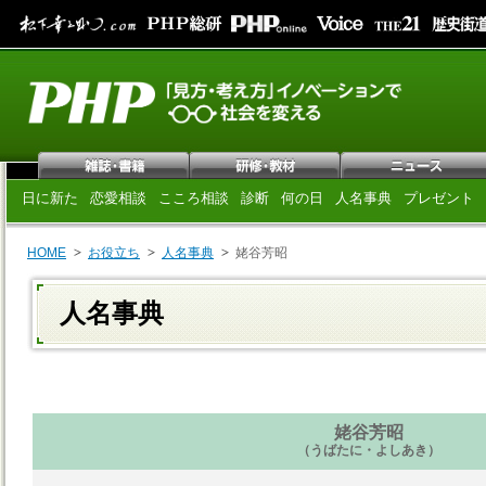
日に新た
恋愛相談
こころ相談
診断
何の日
人名事典
プレゼント
HOME
お役立ち
人名事典
姥谷芳昭
人名事典
姥谷芳昭
（うばたに・よしあき）