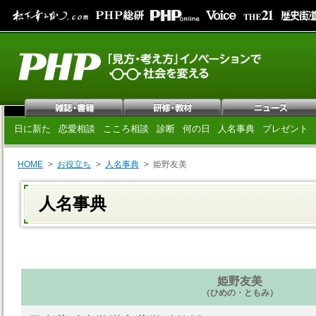
日に新た
恋愛相談
こころ相談
診断
何の日
人名事典
プレゼント
HOME
お役立ち
人名事典
姫野友美
人名事典
姫野友美
（ひめの・ともみ）