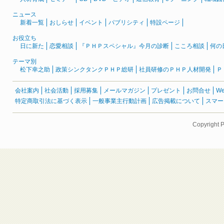
ニュース
新着一覧
おしらせ
イベント
パブリシティ
特設ページ
お役立ち
日に新た
恋愛相談
『ＰＨＰスペシャル』今月の診断
こころ相談
何の
テーマ別
松下幸之助
政策シンクタンクＰＨＰ総研
社員研修のＰＨＰ人材開発
Ｐ
会社案内
社会活動
採用募集
メールマガジン
プレゼント
お問合せ
W
特定商取引法に基づく表示
一般事業主行動計画
広告掲載について
スマー
Copyright 