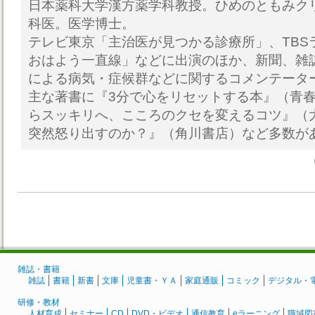
日本薬科大学漢方薬学科教授。ひめのともみク
科医。医学博士。
テレビ東京「主治医が見つかる診療所」、TBS
おはよう一直線」などに出演のほか、新聞、雑
による病気・症候群などに関するコメンテータ
主な著書に『3分で心をリセットする本』（青
らスッキリへ、こころのクセを変えるコツ』（
突然怒り出すのか？』（角川書店）など多数が
雑誌・書籍
雑誌
書籍
新書
文庫
児童書・ＹＡ
家庭通販
コミック
デジタル・
研修・教材
人材育成
セミナー
CD
DVD・ビデオ
通信教育
eラーニング
職域図