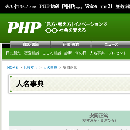
日に新た
恋愛相談
こころ相談
診断
何の日
人名事典
プレゼント
HOME
お役立ち
人名事典
安岡正篤
人名事典
安岡正篤
（やすおか・まさひろ）