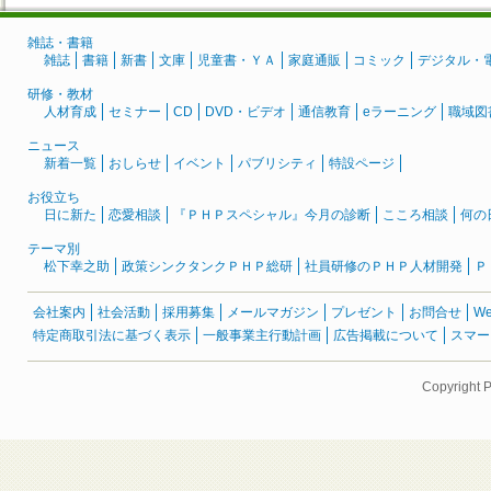
雑誌・書籍
雑誌
書籍
新書
文庫
児童書・ＹＡ
家庭通販
コミック
デジタル・
研修・教材
人材育成
セミナー
CD
DVD・ビデオ
通信教育
eラーニング
職域図
ニュース
新着一覧
おしらせ
イベント
パブリシティ
特設ページ
お役立ち
日に新た
恋愛相談
『ＰＨＰスペシャル』今月の診断
こころ相談
何の
テーマ別
松下幸之助
政策シンクタンクＰＨＰ総研
社員研修のＰＨＰ人材開発
Ｐ
会社案内
社会活動
採用募集
メールマガジン
プレゼント
お問合せ
W
特定商取引法に基づく表示
一般事業主行動計画
広告掲載について
スマー
Copyright 