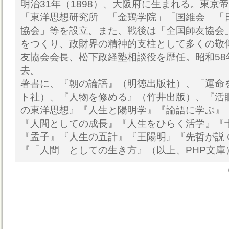
明治31年（1898）、大阪府に生まれる。東京
「東洋思想研究所」「金鶏学院」「国維会」「
協会」等を設立。また、戦後は「全国師友協会
をつくり、政財界の精神的支柱として多くの敬
友協会会長、松下政経塾相談役を歴任。昭和58年
去。
著書に、『朝の論語』（明徳出版社）、「運命
ト社）、『人物を修める』（竹井出版）、『活
の東洋思想』『人生と陽明学』『論語に学ぶ』
『人間としての成長』『人生をひらく活学』『
『孟子』『人生の五計』『王陽明』『先哲が説
『「人間」としての生き方』（以上、PHP文庫