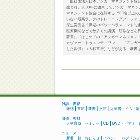
一般社団法人日本アンガーマネジメント協会
生まれ。2003年に渡米してアンガーマネ
マネジメント協会に在籍する1500名以上
いない最高ランクのトレーニングプロフェッ
厚生労働省「職場のパワーハラスメント防
医療機関などで数多くの講演、研修などを
著書に『はじめての「アンガーマネジメン
カヴァー・トゥエンティワン）、『アンガ
した習慣』（大和書房）などがある。著書は
雑誌・書籍
雑誌
書籍
新書
文庫
児童書・ＹＡ
家
研修・教材
人材育成
セミナー
CD
DVD・ビデオ
ニュース
新着一覧
おしらせ
イベント
パブリシ