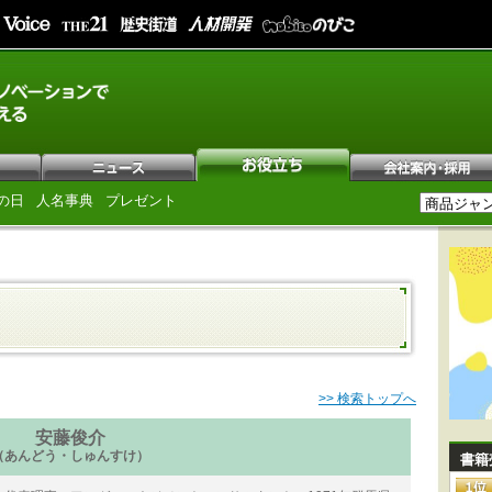
の日
人名事典
プレゼント
>> 検索トップへ
安藤俊介
（あんどう・しゅんすけ）
書籍