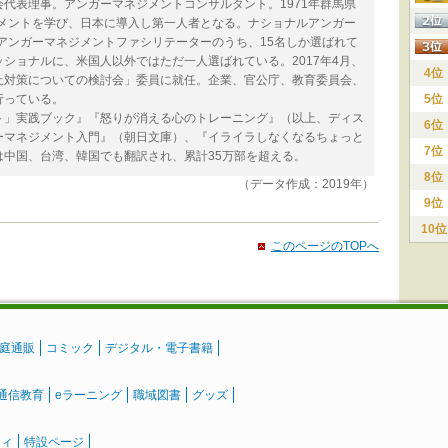
代表理事。アンガーマネジメントコンサルタント。1971年群馬県
ジメントを学び、日本に導入し第一人者となる。ナショナルアンガー
のアンガーマネジメントファシリテーターのうち、15名しか選ばれて
ショナルに、米国人以外ではただ一人選ばれている。2017年4月、
4位
止対策についての検討会」委員に就任。企業、官公庁、教育委員会、
行っている。
5位
ト」実践ブック』『怒りが消える心のトレーニング』（以上、ディス
6位
ーマネジメント入門』（朝日文庫）、『イライラしなくなるちょっと
7位
中国、台湾、韓国でも翻訳され、累計35万部を超える。
8位
（データ作成：2019年）
9位
10位
このページのTOPへ
庭通販
コミック
デジタル・電子書籍
通信教育
eラーニング
職域図書
グッズ
ティ
特設ページ