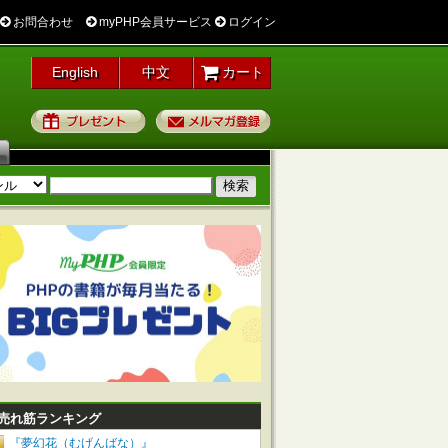
お問合わせ
myPHP会員サービス
ログイン
English
中文
カート
プレゼント
メルマガ登録
売れ筋ランキング
『夢幻花（むげんばな）』