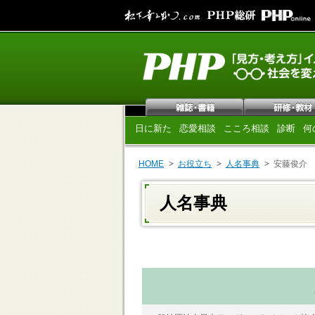
日に新た
恋愛相談
こころ相談
診断
何
HOME
お役立ち
人名事典
安藤俊介
人名事典