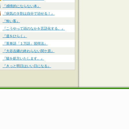
『感情的にならない本』
『病気の９割は自分で治せる！』
『怖い客』
『こうやって頭のなかを言語化する。』
『道をひらく』
『英単語「１万語」習得法』
『大谷吉継の終わらない関ケ原』
『猫を処方いたします。』
『きっと明日はいい日になる』