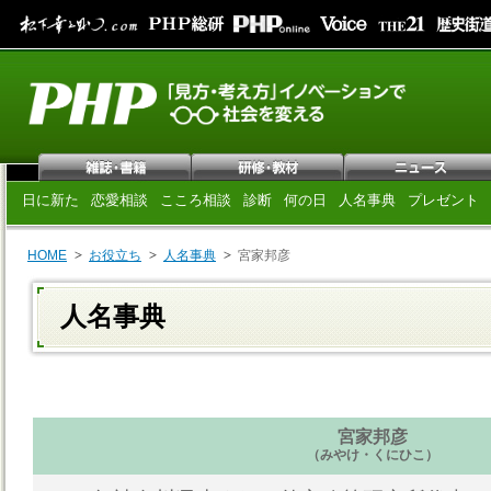
日に新た
恋愛相談
こころ相談
診断
何の日
人名事典
プレゼント
HOME
お役立ち
人名事典
宮家邦彦
人名事典
宮家邦彦
（みやけ・くにひこ）