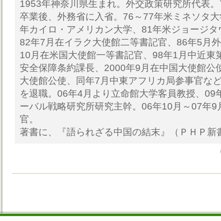
1953年神奈川県生まれ。外交政策研究所代表。
卒業後、外務省に入省。76～77年米ミネソタ大
年カイロ・アメリカン大学、81年米ジョージタ
82年7月在イラク大使館二等書記官、86年5月
10月在米国大使館一等書記官、98年1月中近東
安全保障条約課長、2000年9月在中国大使館公
大使館公使、同年7月中東アフリカ局参事官など
を退職。06年4月より立命館大学客員教授、09
ーバル戦略研究所研究主幹。06年10月～07年
官。
著書に、『語られざる中国の結末』（ＰＨＰ新