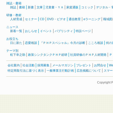
雑誌・書籍
雑誌
書籍
新書
文庫
児童書・ＹＡ
家庭通販
コミック
デジタル・
研修・教材
人材育成
セミナー
CD
DVD・ビデオ
通信教育
eラーニング
職域図
ニュース
新着一覧
おしらせ
イベント
パブリシティ
特設ページ
お役立ち
日に新た
恋愛相談
『ＰＨＰスペシャル』今月の診断
こころ相談
何の
テーマ別
松下幸之助
政策シンクタンクＰＨＰ総研
社員研修のＰＨＰ人材開発
Ｐ
会社案内
社会活動
採用募集
メールマガジン
プレゼント
お問合せ
W
特定商取引法に基づく表示
一般事業主行動計画
広告掲載について
スマー
Copyright 