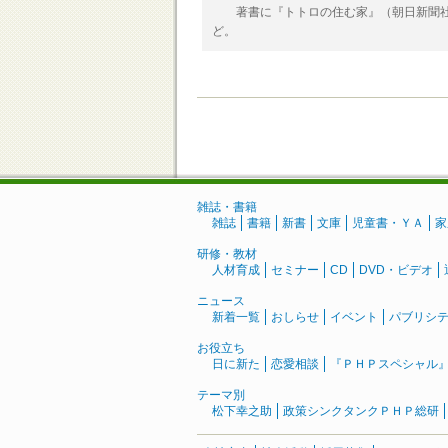
著書に『トトロの住む家』（朝日新聞社
ど。
雑誌・書籍
雑誌
書籍
新書
文庫
児童書・ＹＡ
家
研修・教材
人材育成
セミナー
CD
DVD・ビデオ
ニュース
新着一覧
おしらせ
イベント
パブリシ
お役立ち
日に新た
恋愛相談
『ＰＨＰスペシャル
テーマ別
松下幸之助
政策シンクタンクＰＨＰ総研