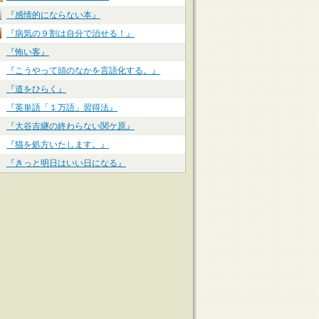
『感情的にならない本』
『病気の９割は自分で治せる！』
『怖い客』
『こうやって頭のなかを言語化する。』
『道をひらく』
『英単語「１万語」習得法』
『大谷吉継の終わらない関ケ原』
『猫を処方いたします。』
『きっと明日はいい日になる』