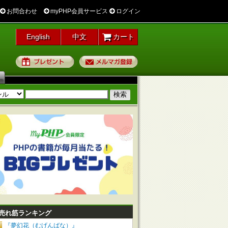
お問合わせ
myPHP会員サービス
ログイン
English
中文
カート
プレゼント
メルマガ登録
売れ筋ランキング
『夢幻花（むげんばな）』