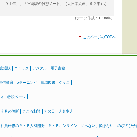
、９１年）、『宮崎駿の雑想ノート』（大日本絵画、９２年）な
（データ作成：1998年）
このページのTOPへ
庭通販
コミック
デジタル・電子書籍
通信教育
eラーニング
職域図書
グッズ
ティ
特設ページ
』今月の診断
こころ相談
何の日
人名事典
社員研修のＰＨＰ人材開発
ＰＨＰオンライン
比べない、悩まない「のびのび子育て