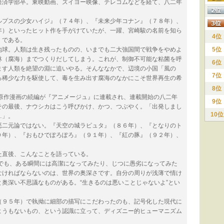
済学部卒。東映動画、ズイヨー映像、テレコムなどを経て、八二年
プスの少女ハイジ』（７４年）、『未来少年コナン』（７８年）、
年）といったヒット作を手がけていたが、一躍、宮崎駿の名前を知ら
4位
）である。
球。人類は生き残ったものの、いまでも二大強国間で戦争をやめよ
5位
林（腐海）までつくりだしてしまう。これが、制御不可能な粘菌を呼
6位
ます人類を絶望の淵に追いやる。そんななかで、辺境の小国「風の
7位
る稀少な力を駆使して、毒を生み出す腐海のなかにこそ世界再生の希
8位
作漫画の続編が『アニメージュ』に連載され、連載開始の八二年
9位
その最後、ナウシカはこう呼びかけ、かつ、つぶやく。「出発しまし
10位
…」。
二元論ではない。『天空の城ラピュタ』（８６年）、『となりのト
９年）、『おもひでぽろぽろ』（９１年）、『紅の豚』（９２年）、
直後、こんなことを語っている。
も、ある瞬間には高潔になってみたり、じつに愚劣になってみた
なければならないのは、世界の奥深さです。自分の周りが浅薄で情け
奥深い不思議なものがある。“生きるのは悪いことじゃないよ”とい
９５年）で執拗に細部の描写にこだわったのも、記号化した現代に
ようもないもの、という認識に立って、ディズニー的ヒューマニズム