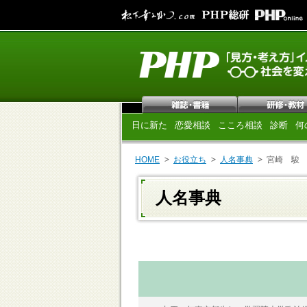
日に新た
恋愛相談
こころ相談
診断
何
HOME
お役立ち
人名事典
宮崎 駿
人名事典