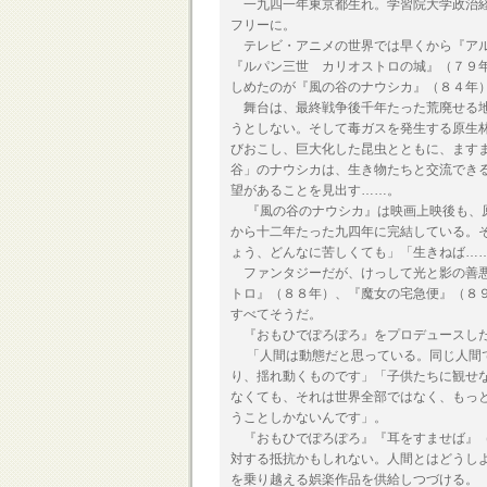
一九四一年東京都生れ。学習院大学政治経
フリーに。
テレビ・アニメの世界では早くから『アル
『ルパン三世 カリオストロの城』（７９
しめたのが『風の谷のナウシカ』（８４年
舞台は、最終戦争後千年たった荒廃せる地
うとしない。そして毒ガスを発生する原生
びおこし、巨大化した昆虫とともに、ます
谷」のナウシカは、生き物たちと交流でき
望があることを見出す……。
『風の谷のナウシカ』は映画上映後も、原
から十二年たった九四年に完結している。
ょう、どんなに苦しくても」「生きねば…
ファンタジーだが、けっして光と影の善悪
トロ』（８８年）、『魔女の宅急便』（８
すべてそうだ。
『おもひでぽろぽろ』をプロデュースした
「人間は動態だと思っている。同じ人間で
り、揺れ動くものです」「子供たちに観せ
なくても、それは世界全部ではなく、もっと
うことしかないんです」。
『おもひでぽろぽろ』『耳をすませば』（
対する抵抗かもしれない。人間とはどうし
を乗り越える娯楽作品を供給しつづける。