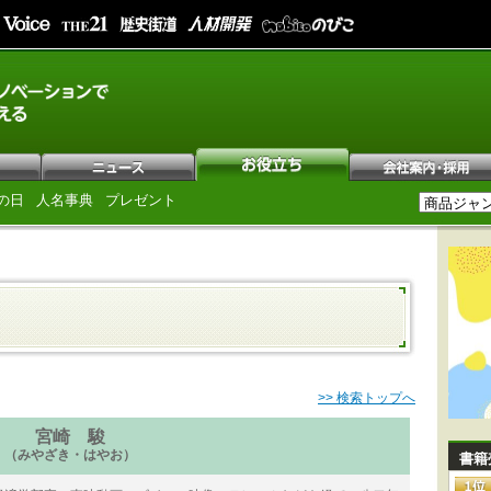
の日
人名事典
プレゼント
>> 検索トップへ
宮崎 駿
（みやざき・はやお）
書籍