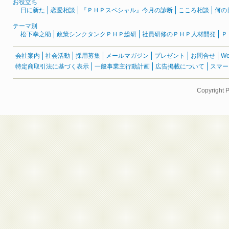
お役立ち
日に新た
恋愛相談
『ＰＨＰスペシャル』今月の診断
こころ相談
何の
テーマ別
松下幸之助
政策シンクタンクＰＨＰ総研
社員研修のＰＨＰ人材開発
Ｐ
会社案内
社会活動
採用募集
メールマガジン
プレゼント
お問合せ
W
特定商取引法に基づく表示
一般事業主行動計画
広告掲載について
スマー
Copyright 