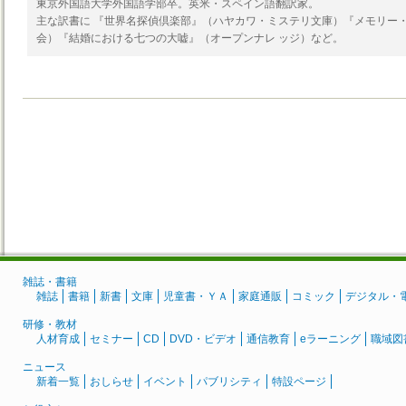
東京外国語大学外国語学部卒。英米・スペイン語翻訳家。
主な訳書に 『世界名探偵倶楽部』（ハヤカワ・ミステリ文庫）『メモリー・
会）『結婚における七つの大嘘』（オープンナレ ッジ）など。
雑誌・書籍
雑誌
書籍
新書
文庫
児童書・ＹＡ
家庭通販
コミック
デジタル・
研修・教材
人材育成
セミナー
CD
DVD・ビデオ
通信教育
eラーニング
職域図
ニュース
新着一覧
おしらせ
イベント
パブリシティ
特設ページ