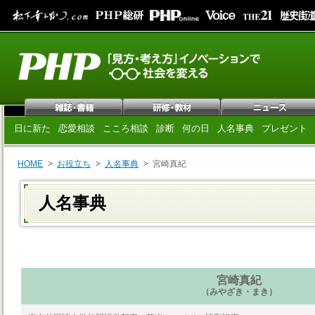
日に新た
恋愛相談
こころ相談
診断
何の日
人名事典
プレゼント
HOME
お役立ち
人名事典
宮崎真紀
人名事典
宮崎真紀
（みやざき・まき）