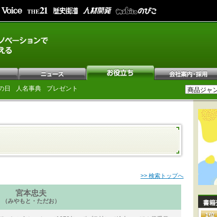
の日
人名事典
プレゼント
>> 検索トップへ
宮本忠夫
（みやもと・ただお）
書籍