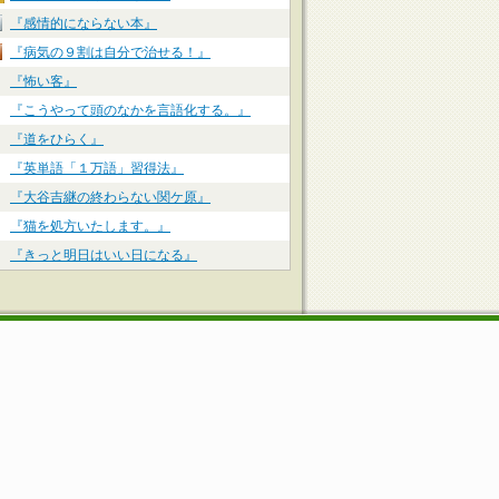
『感情的にならない本』
『病気の９割は自分で治せる！』
『怖い客』
『こうやって頭のなかを言語化する。』
『道をひらく』
『英単語「１万語」習得法』
『大谷吉継の終わらない関ケ原』
『猫を処方いたします。』
『きっと明日はいい日になる』