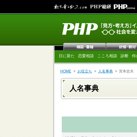
日に新た
恋愛相談
こころ相談
診断
何
HOME
お役立ち
人名事典
宮本忠夫
人名事典