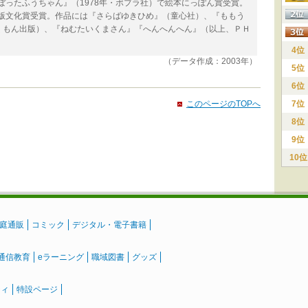
のぼったふうちゃん』（1978年・ポプラ社）で絵本にっぽん賞受賞。
出版文化賞受賞。作品には『さらばゆきひめ』（童心社）、『ももう
くもん出版）、『ねむたいくまさん』『へんへんへん』（以上、ＰＨ
4位
（データ作成：2003年）
5位
6位
このページのTOPへ
7位
8位
9位
10位
庭通販
コミック
デジタル・電子書籍
通信教育
eラーニング
職域図書
グッズ
ティ
特設ページ