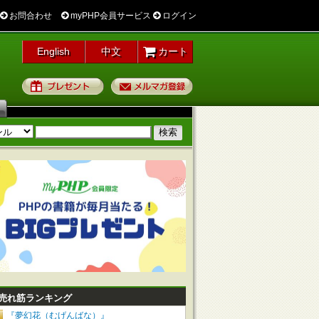
お問合わせ
myPHP会員サービス
ログイン
English
中文
カート
プレゼント
メルマガ登録
売れ筋ランキング
『夢幻花（むげんばな）』