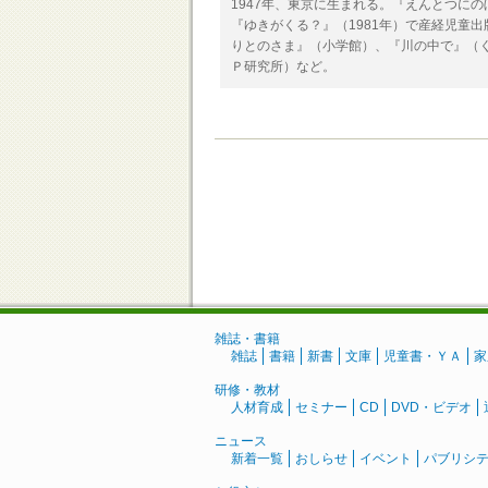
1947年、東京に生まれる。『えんとつに
『ゆきがくる？』（1981年）で産経児童
りとのさま』（小学館）、『川の中で』（
Ｐ研究所）など。
雑誌・書籍
雑誌
書籍
新書
文庫
児童書・ＹＡ
家
研修・教材
人材育成
セミナー
CD
DVD・ビデオ
ニュース
新着一覧
おしらせ
イベント
パブリシ