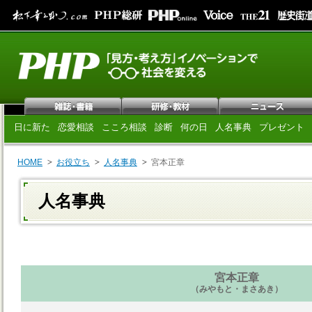
日に新た
恋愛相談
こころ相談
診断
何の日
人名事典
プレゼント
HOME
お役立ち
人名事典
宮本正章
人名事典
宮本正章
（みやもと・まさあき）