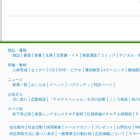
雑誌・書籍
雑誌
書籍
新書
文庫
児童書・ＹＡ
家庭通販
コミック
デジタル・
研修・教材
人材育成
セミナー
CD
DVD・ビデオ
通信教育
eラーニング
職域図
ニュース
新着一覧
おしらせ
イベント
パブリシティ
特設ページ
お役立ち
日に新た
恋愛相談
『ＰＨＰスペシャル』今月の診断
こころ相談
何の
テーマ別
松下幸之助
政策シンクタンクＰＨＰ総研
社員研修のＰＨＰ人材開発
Ｐ
会社案内
社会活動
採用募集
メールマガジン
プレゼント
お問合せ
W
特定商取引法に基づく表示
一般事業主行動計画
広告掲載について
スマー