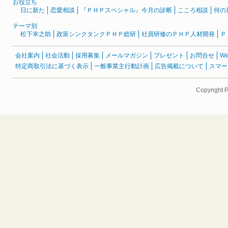
お役立ち
日に新た
恋愛相談
『ＰＨＰスペシャル』今月の診断
こころ相談
何の
テーマ別
松下幸之助
政策シンクタンクＰＨＰ総研
社員研修のＰＨＰ人材開発
Ｐ
会社案内
社会活動
採用募集
メールマガジン
プレゼント
お問合せ
W
特定商取引法に基づく表示
一般事業主行動計画
広告掲載について
スマー
Copyright 