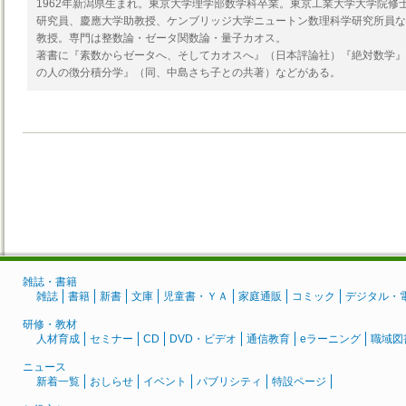
1962年新潟県生まれ。東京大学理学部数学科卒業。東京工業大学大学院修
研究員、慶應大学助教授、ケンブリッジ大学ニュートン数理科学研究所員な
教授。専門は整数論・ゼータ関数論・量子カオス。
著書に『素数からゼータへ、そしてカオスへ』（日本評論社）『絶対数学』
の人の徴分積分学』（同、中島さち子との共著）などがある。
雑誌・書籍
雑誌
書籍
新書
文庫
児童書・ＹＡ
家庭通販
コミック
デジタル・
研修・教材
人材育成
セミナー
CD
DVD・ビデオ
通信教育
eラーニング
職域図
ニュース
新着一覧
おしらせ
イベント
パブリシティ
特設ページ