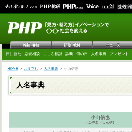
日に新た
恋愛相談
こころ相談
診断
何の日
人名事典
プレゼント
HOME
お役立ち
人名事典
小山信也
人名事典
小山信也
（こやま・しんや）