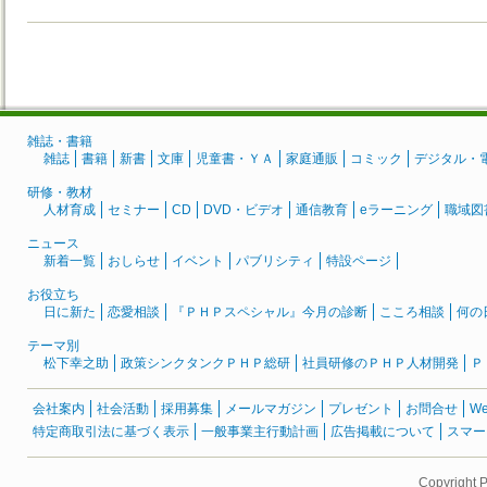
雑誌・書籍
雑誌
書籍
新書
文庫
児童書・ＹＡ
家庭通販
コミック
デジタル・
研修・教材
人材育成
セミナー
CD
DVD・ビデオ
通信教育
eラーニング
職域図
ニュース
新着一覧
おしらせ
イベント
パブリシティ
特設ページ
お役立ち
日に新た
恋愛相談
『ＰＨＰスペシャル』今月の診断
こころ相談
何の
テーマ別
松下幸之助
政策シンクタンクＰＨＰ総研
社員研修のＰＨＰ人材開発
Ｐ
会社案内
社会活動
採用募集
メールマガジン
プレゼント
お問合せ
W
特定商取引法に基づく表示
一般事業主行動計画
広告掲載について
スマー
Copyright 