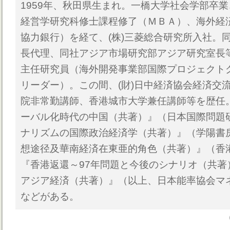
1959年、秋田県生まれ。一橋大学社会学部卒
経営学研究科修士課程修了（ＭＢＡ）、海外経
協力銀行）を経て、(株)三菱総合研究所入社。
長代理、同社アジア市場研究部アジア研究室長
主任研究員（海外開発事業部国際プロジェクト
リーダー）。この間、(財)日中経済協会経済交
院非常勤講師、香港城市大学兼任講師等を歴任
ーバル化時代の中国（共著）』（日本国際問題
ナリズムの国際政治経済学（共著）』（学陽書
想途径及華南経済在東亜的角色（共著）』（香
『香港返還～97年問題と今後のシナリオ（共著
アジア経済（共著）』（以上、日本能率協会マ
などがある。