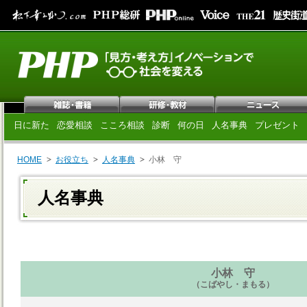
日に新た
恋愛相談
こころ相談
診断
何の日
人名事典
プレゼント
HOME
お役立ち
人名事典
小林 守
人名事典
小林 守
（こばやし・まもる）