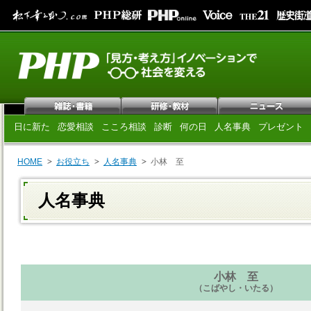
日に新た
恋愛相談
こころ相談
診断
何の日
人名事典
プレゼント
HOME
お役立ち
人名事典
小林 至
人名事典
小林 至
（こばやし・いたる）