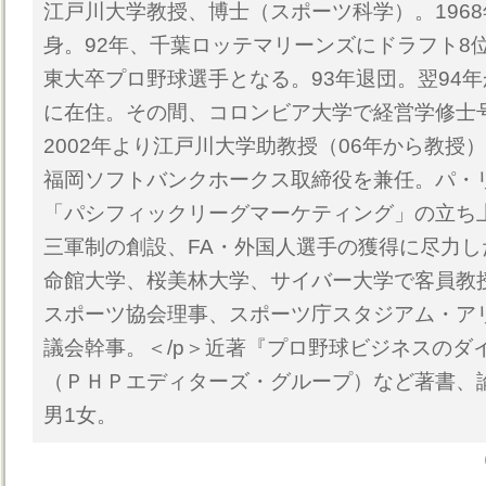
江戸川大学教授、博士（スポーツ科学）。196
身。92年、千葉ロッテマリーンズにドラフト8
東大卒プロ野球選手となる。93年退団。翌94
に在住。その間、コロンビア大学で経営学修士号
2002年より江戸川大学助教授（06年から教授）
福岡ソフトバンクホークス取締役を兼任。パ・
「パシフィックリーグマーケティング」の立ち
三軍制の創設、FA・外国人選手の獲得に尽力
命館大学、桜美林大学、サイバー大学で客員教
スポーツ協会理事、スポーツ庁スタジアム・ア
議会幹事。＜/p＞近著『プロ野球ビジネスのダ
（ＰＨＰエディターズ・グループ）など著書、
男1女。