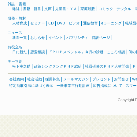
雑誌・書籍
雑誌
書籍
新書
文庫
児童書・ＹＡ
家庭通販
コミック
デジタル・
研修・教材
人材育成
セミナー
CD
DVD・ビデオ
通信教育
eラーニング
職域図
ニュース
新着一覧
おしらせ
イベント
パブリシティ
特設ページ
お役立ち
日に新た
恋愛相談
『ＰＨＰスペシャル』今月の診断
こころ相談
何の
テーマ別
松下幸之助
政策シンクタンクＰＨＰ総研
社員研修のＰＨＰ人材開発
Ｐ
会社案内
社会活動
採用募集
メールマガジン
プレゼント
お問合せ
W
特定商取引法に基づく表示
一般事業主行動計画
広告掲載について
スマー
Copyright 