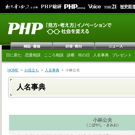
日に新た
恋愛相談
こころ相談
診断
何の日
人名事典
プレゼント
HOME
お役立ち
人名事典
小林公夫
人名事典
小林公夫
（こぼやし・きみお）