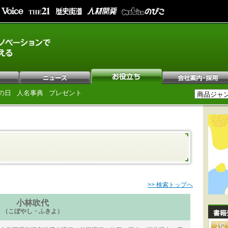
の日
人名事典
プレゼント
>> 検索トップへ
小林吹代
（こぼやし・ふきよ）
書籍