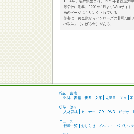
1954年、福井県生まれ。1979年名古
等学校に勤務。2001年4月よりWebサイ
画のページにもリンクされている。
著書に、黄金数からペンローズの非周期的
の教学』（すばる舎）がある。
雑誌・書籍
雑誌
書籍
新書
文庫
児童書・ＹＡ
家
研修・教材
人材育成
セミナー
CD
DVD・ビデオ
ニュース
新着一覧
おしらせ
イベント
パブリシ