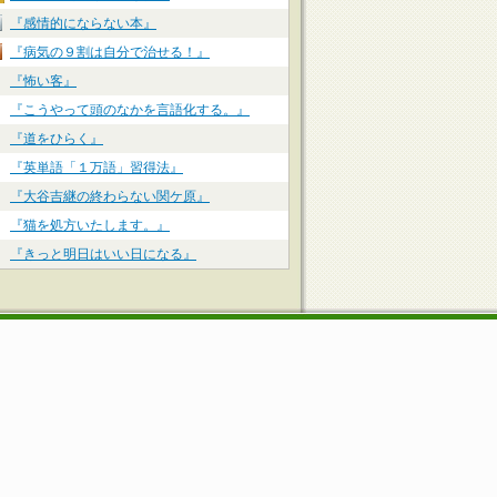
『感情的にならない本』
『病気の９割は自分で治せる！』
『怖い客』
『こうやって頭のなかを言語化する。』
『道をひらく』
『英単語「１万語」習得法』
『大谷吉継の終わらない関ケ原』
『猫を処方いたします。』
『きっと明日はいい日になる』