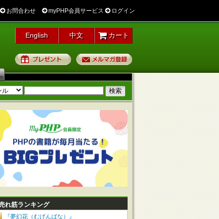
お問合わせ
myPHP会員サービス
ログイン
English
中文
カート
プレゼント
メルマガ登録
売れ筋ランキング
『夢幻花（むげんばな）』