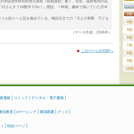
屋大学大学院理学研究科博士課程（前期課程）修了。現在、福井県内の高
ト『12さんすう34数学５Go！』開設。一時期、趣味で描いていた日本
タイル貼りへと話を進めている、物語仕立ての『大人の算数 子ども
4位
5位
（データ作成：2006年）
6位
7位
このページのTOPへ
8位
9位
10位
庭通販
コミック
デジタル・電子書籍
通信教育
eラーニング
職域図書
グッズ
ティ
特設ページ