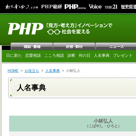
日に新た
恋愛相談
こころ相談
診断
何の日
人名事典
プレゼント
HOME
お役立ち
人名事典
小林弘人
人名事典
小林弘人
（こばやし・ひろと）