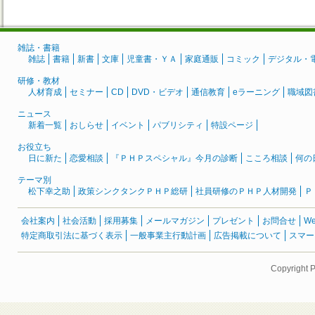
雑誌・書籍
雑誌
書籍
新書
文庫
児童書・ＹＡ
家庭通販
コミック
デジタル・
研修・教材
人材育成
セミナー
CD
DVD・ビデオ
通信教育
eラーニング
職域図
ニュース
新着一覧
おしらせ
イベント
パブリシティ
特設ページ
お役立ち
日に新た
恋愛相談
『ＰＨＰスペシャル』今月の診断
こころ相談
何の
テーマ別
松下幸之助
政策シンクタンクＰＨＰ総研
社員研修のＰＨＰ人材開発
Ｐ
会社案内
社会活動
採用募集
メールマガジン
プレゼント
お問合せ
W
特定商取引法に基づく表示
一般事業主行動計画
広告掲載について
スマー
Copyright 