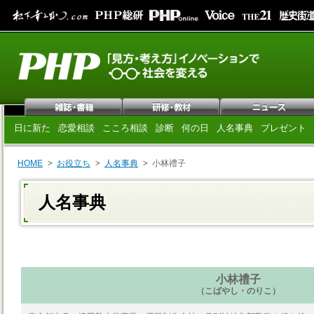
日に新た
恋愛相談
こころ相談
診断
何の日
人名事典
プレゼント
HOME
お役立ち
人名事典
小林禮子
人名事典
小林禮子
（こばやし・のりこ）