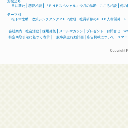
お役立ち
日に新た
恋愛相談
『ＰＨＰスペシャル』今月の診断
こころ相談
何の
テーマ別
松下幸之助
政策シンクタンクＰＨＰ総研
社員研修のＰＨＰ人材開発
Ｐ
会社案内
社会活動
採用募集
メールマガジン
プレゼント
お問合せ
W
特定商取引法に基づく表示
一般事業主行動計画
広告掲載について
スマー
Copyright 