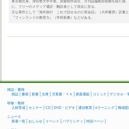
東京都出身。津田塾大学卒業。原盤制作会社、月刊誌編集部勤務を経た後、
に、フリーのメディア通訳・翻訳者として現在に至る。
主な著作として『海外旅行 これで話せるのだ英会話』（大和書房）訳書と
『フィンランドの教育力』（学研新書）などがある。
雑誌・書籍
雑誌
書籍
新書
文庫
児童書・ＹＡ
家庭通販
コミック
デジタル・
研修・教材
人材育成
セミナー
CD
DVD・ビデオ
通信教育
eラーニング
職域図
ニュース
新着一覧
おしらせ
イベント
パブリシティ
特設ページ